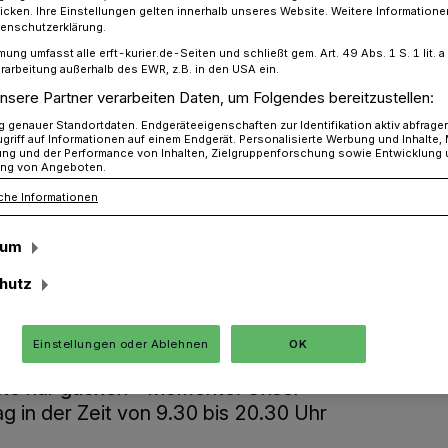
icken. Ihre Einstellungen gelten innerhalb unseres Website. Weitere Informationen
tenschutzerklärung.
mung umfasst alle erft-kurier.de-Seiten und schließt gem. Art. 49 Abs. 1 S. 1 lit
rarbeitung außerhalb des EWR, z.B. in den USA ein.
r - Weihnachtsgewinnspiel
nsere Partner verarbeiten Daten, um Folgendes bereitzustellen:
genauer Standortdaten. Endgeräteeigenschaften zur Identifikation aktiv abfrage
griff auf Informationen auf einem Endgerät. Personalisierte Werbung und Inhalte
l
ung und der Performance von Inhalten, Zielgruppenforschung sowie Entwicklung
ng von Angeboten.
nkaufsgutschein
che Informationen
sum
hutz
en wir Überstunden – denn dann ist Dein
Einstellungen oder Ablehnen
OK
Dich geöffnet! Damit hast DU mehr Zeit für
llte nur gucken“-Momente. Unser
g in der Zeit von 9.30 bis 20.30 Uhr