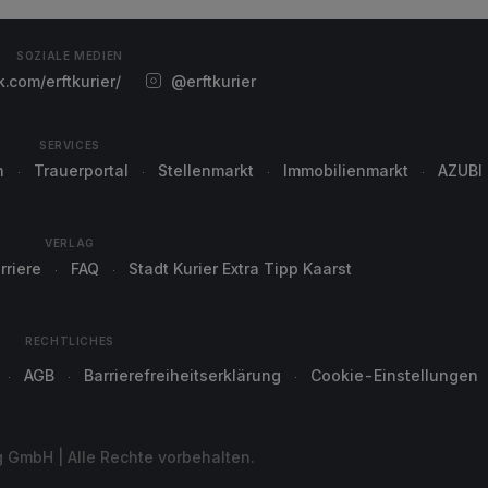
SOZIALE MEDIEN
com/erftkurier/
@erftkurier
SERVICES
n
Trauerportal
Stellenmarkt
Immobilienmarkt
AZUBI
VERLAG
rriere
FAQ
Stadt Kurier Extra Tipp Kaarst
RECHTLICHES
AGB
Barrierefreiheitserklärung
Cookie-Einstellungen
g GmbH | Alle Rechte vorbehalten.