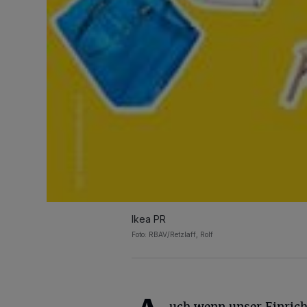
Ikea PR
Foto: RBAV/Retzlaff, Rolf
uch wenn unser Einric