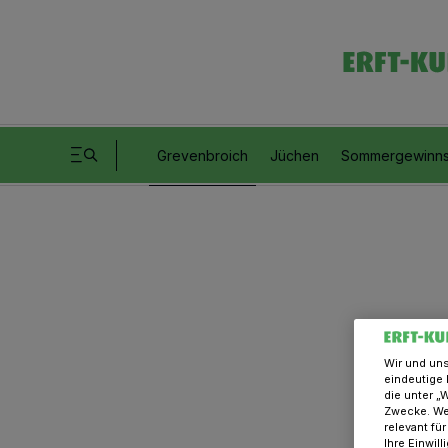
Grevenbroich
Jüchen
Sommergewinns
Wir und un
eindeutige 
die unter „
Zwecke. Wen
relevant fü
Ihre Einwil