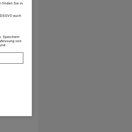
 finden Sie in
. a DSGVO auch
n. Speichern
, Messung von
 und