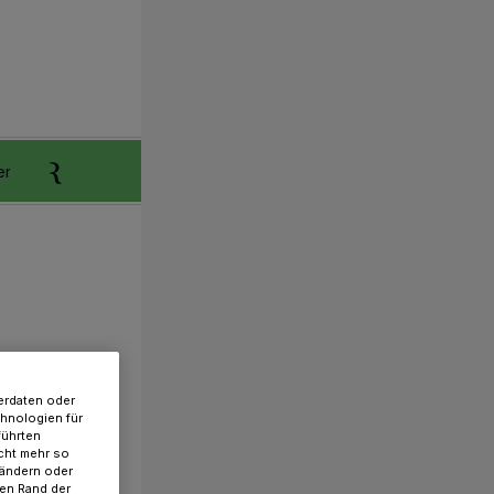
er
Anzeigen aufgeben
Reklamation
erdaten oder
chnologien für
führten
cht mehr so
 ändern oder
ren Rand der