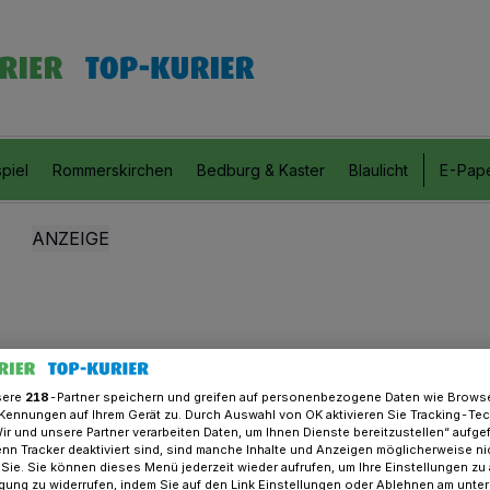
piel
Rommerskirchen
Bedburg & Kaster
Blaulicht
E-Pap
sere
218
-Partner speichern und greifen auf personenbezogene Daten wie Brows
Kennungen auf Ihrem Gerät zu. Durch Auswahl von OK aktivieren Sie Tracking-Te
Wir und unsere Partner verarbeiten Daten, um Ihnen Dienste bereitzustellen“ aufge
n Tracker deaktiviert sind, sind manche Inhalte und Anzeigen möglicherweise ni
r Sie. Sie können dieses Menü jederzeit wieder aufrufen, um Ihre Einstellungen zu
ligung zu widerrufen, indem Sie auf den Link Einstellungen oder Ablehnen am unte