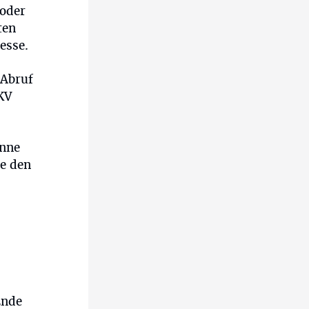
 oder
ten
esse.
 Abruf
KV
inne
he den
Ende