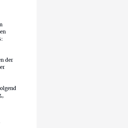
m
nen
s:
en der
er
folgend
4,
r