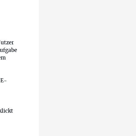
Nutzer
aufgabe
dem
 E-
lickt