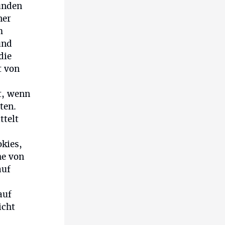
unden
ner
m
und
die
t von
t, wenn
ten.
ttelt
kies,
he von
auf
auf
icht