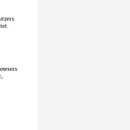
utzers
tet.
rowsers
t,