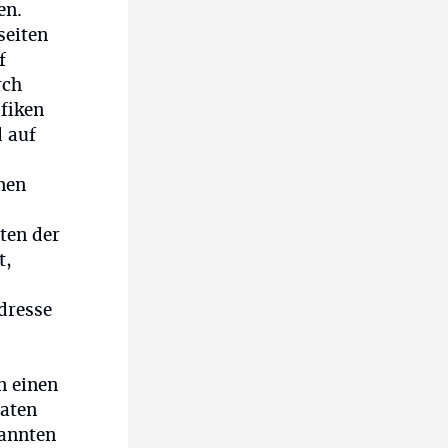
en.
seiten
f
rch
fiken
d auf
nen
ten der
t,
dresse
n einen
Daten
nannten