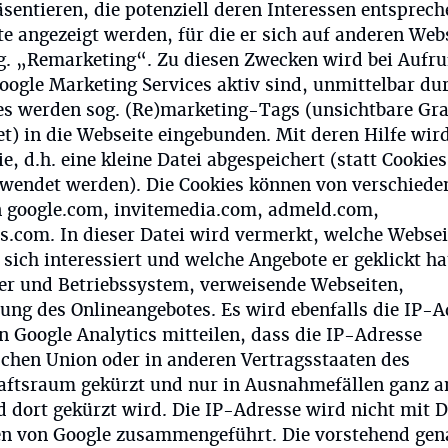
entieren, die potenziell deren Interessen entsprech
te angezeigt werden, für die er sich auf anderen Web
og. „Remarketing“. Zu diesen Zwecken wird bei Aufru
oogle Marketing Services aktiv sind, unmittelbar du
es werden sog. (Re)marketing-Tags (unsichtbare Gra
) in die Webseite eingebunden. Mit deren Hilfe wir
, d.h. eine kleine Datei abgespeichert (statt Cookies
rwendet werden). Die Cookies können von verschiede
 google.com, invitemedia.com, admeld.com,
s.com. In dieser Datei wird vermerkt, welche Websei
 sich interessiert und welche Angebote er geklickt ha
er und Betriebssystem, verweisende Webseiten,
ung des Onlineangebotes. Es wird ebenfalls die IP-A
 Google Analytics mitteilen, dass die IP-Adresse
schen Union oder in anderen Vertragsstaaten des
ftsraum gekürzt und nur in Ausnahmefällen ganz a
 dort gekürzt wird. Die IP-Adresse wird nicht mit 
en von Google zusammengeführt. Die vorstehend ge