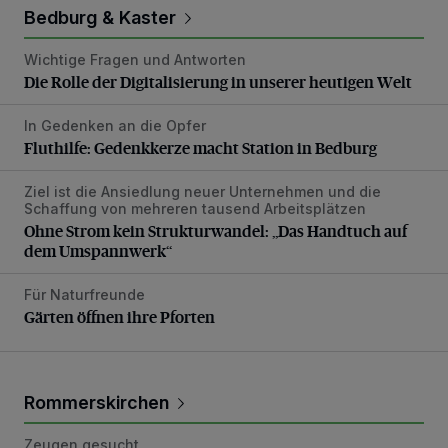
Bedburg & Kaster
Wichtige Fragen und Antworten
Die Rolle der Digitalisierung in unserer heutigen Welt
Die Rolle der Digitalisierung in unserer heutigen Welt
In Gedenken an die Opfer
Fluthilfe: Gedenkkerze macht Station in Bedburg
Fluthilfe: Gedenkkerze macht Station in Bedburg
Ziel ist die Ansiedlung neuer Unternehmen und die
Ohne Strom kein Strukturwandel: „Das Handtuch auf de
Schaffung von mehreren tausend Arbeitsplätzen
Ohne Strom kein Strukturwandel: „Das Handtuch auf
dem Umspannwerk“
Für Naturfreunde
Gärten öffnen ihre Pforten
Gärten öffnen ihre Pforten
Rommerskirchen
Zeugen gesucht
Senior wird bei Unfall schwer verletzt