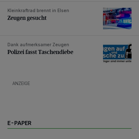
Kleinkraftrad brennt in Elsen
Zeugen gesucht
Zeugen gesucht
Dank aufmerksamer Zeugen
Polizei fasst Taschendiebe
Polizei fasst Taschendiebe
ANZEIGE
E-PAPER