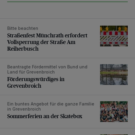
Bitte beachten
Straßenfest Münchrath erfordert Vollsperrung der Straße 
Straßenfest Münchrath erfordert
Vollsperrung der Straße Am
Reiherbusch
Beantragte Fördermittel von Bund und
Förderungswürdiges in Grevenbroich
Land für Grevenbroich
Förderungswürdiges in
Grevenbroich
Ein buntes Angebot für die ganze Familie
Sommerferien an der Skatebox
in Grevenbroich
Sommerferien an der Skatebox