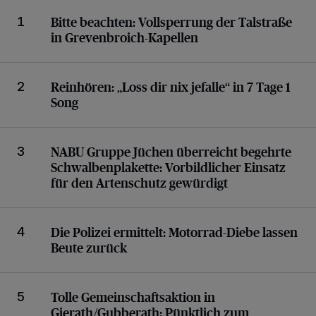
Vollsperrung der Talstraße in Grevenbroich-Kapelle
Bitte beachten:
Vollsperrung der Talstraße
1
in Grevenbroich-Kapellen
„Loss dir nix jefalle“ in 7 Tage 1 Song
Reinhören:
„Loss dir nix jefalle“ in 7 Tage 1
2
Song
Vorbildlicher Einsatz für den Artenschutz gewürdig
NABU Gruppe Jüchen überreicht begehrte
3
Schwalbenplakette:
Vorbildlicher Einsatz
für den Artenschutz gewürdigt
Motorrad-Diebe lassen Beute zurück
Die Polizei ermittelt:
Motorrad-Diebe lassen
4
Beute zurück
Pünktlich zum Schützenfest den Weg zum Festzelt g
Tolle Gemeinschaftsaktion in
5
Gierath/Gubberath:
Pünktlich zum