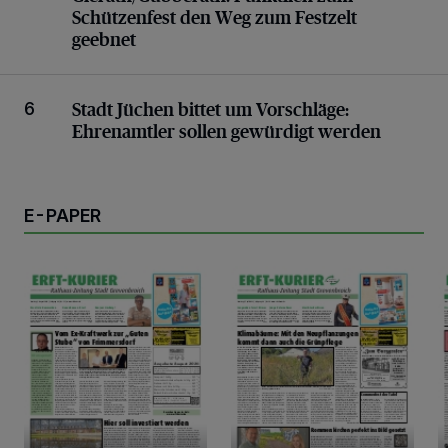
Schützenfest den Weg zum Festzelt
geebnet
Ehrenamtler sollen gewürdigt werden
Stadt Jüchen bittet um Vorschläge:
6
Ehrenamtler sollen gewürdigt werden
E-PAPER