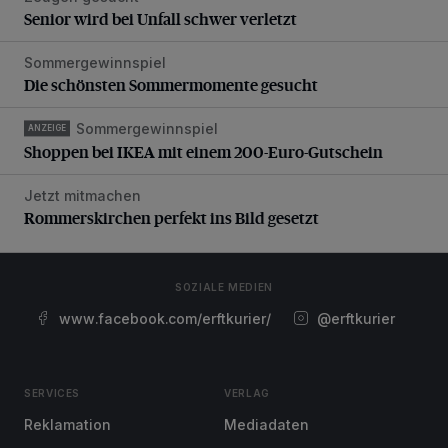
Senior wird bei Unfall schwer verletzt
Sommergewinnspiel
Die schönsten Sommermomente gesucht
Die schönsten Sommermomente gesucht
Sommergewinnspiel
Shoppen bei IKEA mit einem 200-Euro-Gutschein
ANZEIGE
Shoppen bei IKEA mit einem 200-Euro-Gutschein
Jetzt mitmachen
Rommerskirchen perfekt ins Bild gesetzt
Rommerskirchen perfekt ins Bild gesetzt
SOZIALE MEDIEN
www.facebook.com/erftkurier/
@erftkurier
SERVICES
VERLAG
Reklamation
Mediadaten