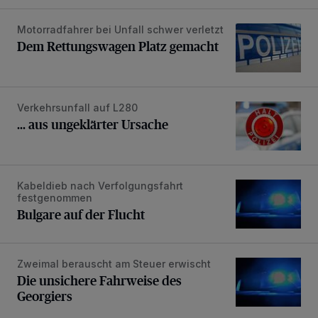
Motorradfahrer bei Unfall schwer verletzt
Dem Rettungswagen Platz gemacht
Dem Rettungswagen Platz gemacht
Verkehrsunfall auf L280
... aus ungeklärter Ursache
... aus ungeklärter Ursache
Kabeldieb nach Verfolgungsfahrt
Bulgare auf der Flucht
festgenommen
Bulgare auf der Flucht
Zweimal berauscht am Steuer erwischt
Die unsichere Fahrweise des Georgiers
Die unsichere Fahrweise des
Georgiers