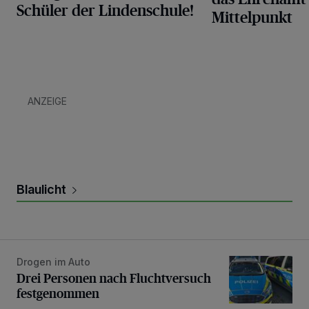
Schüler der Lindenschule!
Mittelpunkt
ANZEIGE
Blaulicht
Drogen im Auto
Drei Personen nach Fluchtversuch festgenommen
Drei Personen nach Fluchtversuch
festgenommen