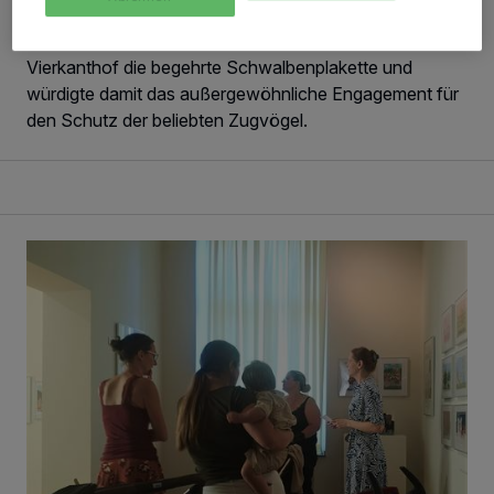
Haus“ ausgezeichnet worden. Die NABU Gruppe
Jüchen überreichte dem denkmalgeschützten
Vierkanthof die begehrte Schwalbenplakette und
würdigte damit das außergewöhnliche Engagement für
den Schutz der beliebten Zugvögel.
Mit Baby ins Museum