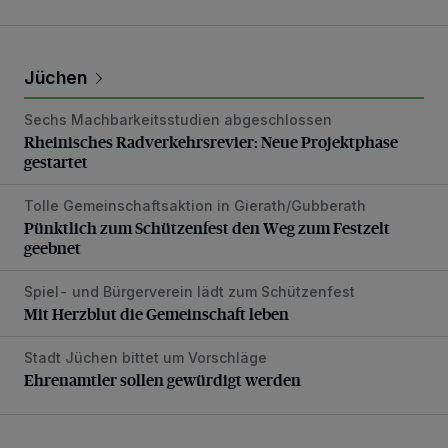
Jüchen
Sechs Machbarkeitsstudien abgeschlossen
Rheinisches Radverkehrsrevier: Neue Projektphase gestart
Rheinisches Radverkehrsrevier: Neue Projektphase
gestartet
Tolle Gemeinschaftsaktion in Gierath/Gubberath
Pünktlich zum Schützenfest den Weg zum Festzelt geebne
Pünktlich zum Schützenfest den Weg zum Festzelt
geebnet
Spiel- und Bürgerverein lädt zum Schützenfest
Mit Herzblut die Gemeinschaft leben
Mit Herzblut die Gemeinschaft leben
Stadt Jüchen bittet um Vorschläge
Ehrenamtler sollen gewürdigt werden
Ehrenamtler sollen gewürdigt werden