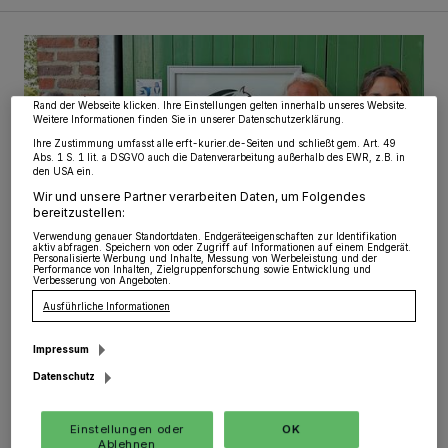
wie Browserdaten oder eindeutige Kennungen auf Ihrem Gerät zu. Durch Auswahl
von OK aktivieren Sie Tracking-Technologien für die unter „Wir und unsere
Partner verarbeiten Daten, um Ihnen Dienste bereitzustellen“ aufgeführten
Vorbildlicher Einsatz für den Artenschutz gewürdigt
Zwecke. Wenn Tracker deaktiviert sind, sind manche Inhalte und Anzeigen
möglicherweise nicht mehr so relevant für Sie. Sie können dieses Menü jederzeit
wieder aufrufen, um Ihre Einstellungen zu ändern oder Ihre Einwilligung zu
widerrufen, indem Sie auf den Link Einstellungen oder Ablehnen am unteren
Rand der Webseite klicken. Ihre Einstellungen gelten innerhalb unseres Website.
Weitere Informationen finden Sie in unserer Datenschutzerklärung.
Ihre Zustimmung umfasst alle erft-kurier.de-Seiten und schließt gem. Art. 49
Abs. 1 S. 1 lit. a DSGVO auch die Datenverarbeitung außerhalb des EWR, z.B. in
den USA ein.
Wir und unsere Partner verarbeiten Daten, um Folgendes
bereitzustellen:
Verwendung genauer Standortdaten. Endgeräteeigenschaften zur Identifikation
aktiv abfragen. Speichern von oder Zugriff auf Informationen auf einem Endgerät.
Personalisierte Werbung und Inhalte, Messung von Werbeleistung und der
Performance von Inhalten, Zielgruppenforschung sowie Entwicklung und
Verbesserung von Angeboten.
Ausführliche Informationen
NABU Gruppe Jüchen überreicht begehrte
Schwalbenplakette
Vorbildlicher Einsatz für den
Impressum
Artenschutz gewürdigt
Datenschutz
Der Alshof des Tierschutzvereins für den Rhein-Kreis
Einstellungen oder
OK
Neuss ist jetzt offiziell als „Schwalbenfreundliches
Ablehnen