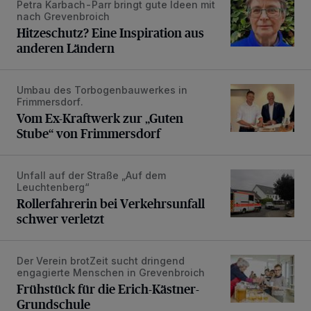
Petra Karbach-Parr bringt gute Ideen mit
Hitzeschutz? Eine Inspiration aus anderen Ländern
nach Grevenbroich
Hitzeschutz? Eine Inspiration aus
anderen Ländern
Umbau des Torbogenbauwerkes in
Vom Ex-Kraftwerk zur „Guten Stube“ von Frimmersdorf
Frimmersdorf.
Vom Ex-Kraftwerk zur „Guten
Stube“ von Frimmersdorf
Unfall auf der Straße „Auf dem
Rollerfahrerin bei Verkehrsunfall schwer verletzt
Leuchtenberg“
Rollerfahrerin bei Verkehrsunfall
schwer verletzt
Der Verein brotZeit sucht dringend
Frühstück für die Erich-Kästner-Grundschule
engagierte Menschen in Grevenbroich
Frühstück für die Erich-Kästner-
Grundschule