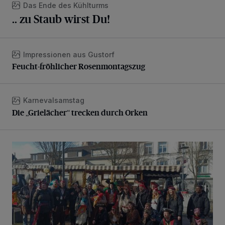
Das Ende des Kühlturms
.. zu Staub wirst Du!
Impressionen aus Gustorf
Feucht-fröhlicher Rosenmontagszug
Feucht-fröhlicher Rosenmontagszug
Karnevalsamstag
Die „Grielächer“ trecken durch Orken
Die „Grielächer“ trecken durch Orken
Kamelle- und Konfettiregen bei strahlendem Sonnenschei