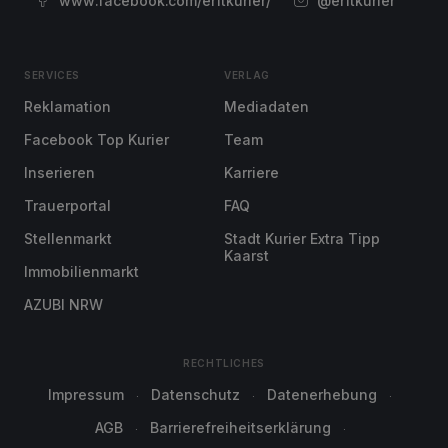
www.facebook.com/erftkurier/
@erftkurier
SERVICES
VERLAG
Reklamation
Mediadaten
Facebook Top Kurier
Team
Inserieren
Karriere
Trauerportal
FAQ
Stellenmarkt
Stadt Kurier Extra Tipp
Kaarst
Immobilienmarkt
AZUBI NRW
RECHTLICHES
Impressum
Datenschutz
Datenerhebung
AGB
Barrierefreiheitserklärung