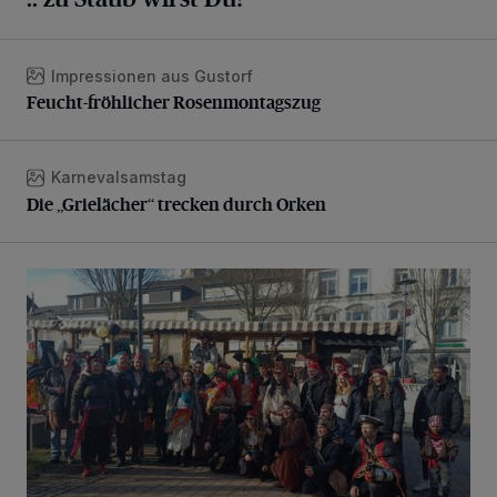
Impressionen aus Gustorf
Feucht-fröhlicher Rosenmontagszug
Feucht-fröhlicher Rosenmontagszug
Karnevalsamstag
Die „Grielächer“ trecken durch Orken
Die „Grielächer“ trecken durch Orken
Kamelle- und Konfettiregen bei strahlendem Sonnenschei