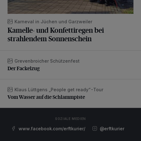
Karneval in Jüchen und Garzweiler
Kamelle- und Konfettiregen bei
strahlendem Sonnenschein
Grevenbroicher Schützenfest
Der Fackelzug
Der Fackelzug
Klaus Lüttgens „People get ready“-Tour
Vom Wasser auf die Schlammpiste
Vom Wasser auf die Schlammpiste
SOZIALE MEDIEN
www.facebook.com/erftkurier/
@erftkurier