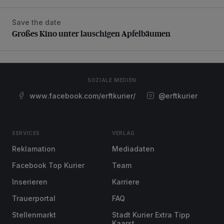
Save the date
Großes Kino unter lauschigen Apfelbäumen
Großes Kino unter lauschigen Apfelbäumen
SOZIALE MEDIEN
www.facebook.com/erftkurier/
@erftkurier
SERVICES
VERLAG
Reklamation
Mediadaten
Facebook Top Kurier
Team
Inserieren
Karriere
Trauerportal
FAQ
Stellenmarkt
Stadt Kurier Extra Tipp
Kaarst