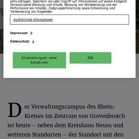
aktiv abfragen. Speichern von oder Zugriff auf Informationen auf einem Endgerät.
Personalisierte Werbung und Inhalte, Messung von Werbeleistung und der
Performance von Inhalten, Zielgruppenforschung sowie Entwicklung und
Verbesserung von Angeboten.
Ausführliche Informationen
Impressum
Datenschutz
Einstellungen oder
OK
Blick auf den Verwaltungscampus in Grevenbroich.
Ablehnen
Foto: RKN.
D
er Verwaltungscampus des Rhein-
Kreises im Zentrum von Grevenbroich
ist heute – neben dem Kreishaus Neuss und
weiteren Standorten – der Standort mit den