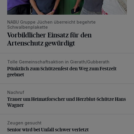
NABU Gruppe Jüchen überreicht begehrte
Schwalbenplakette
Vorbildlicher Einsatz für den
Artenschutz gewürdigt
Tolle Gemeinschaftsaktion in Gierath/Gubberath
Pünktlich zum Schützenfest den Weg zum Festzelt geebne
Pünktlich zum Schützenfest den Weg zum Festzelt
geebnet
Nachruf
Trauer um Heimatforscher und Herzblut-Schütze Hans W
Trauer um Heimatforscher und Herzblut-Schütze Hans
Wagner
Zeugen gesucht
Senior wird bei Unfall schwer verletzt
Senior wird bei Unfall schwer verletzt