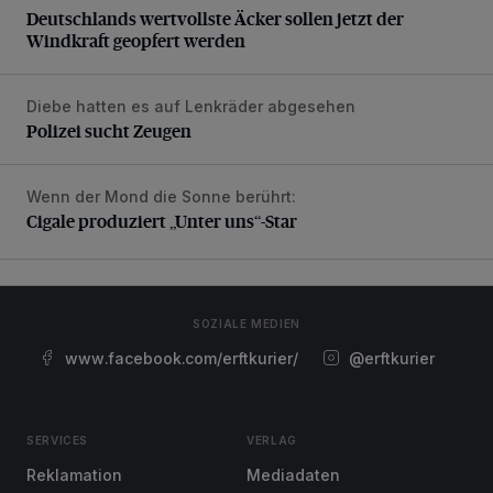
Deutschlands wertvollste Äcker sollen jetzt der
Windkraft geopfert werden
Diebe hatten es auf Lenkräder abgesehen
Polizei sucht Zeugen
Polizei sucht Zeugen
Wenn der Mond die Sonne berührt:
Cigale produziert „Unter uns“-Star
Cigale produziert „Unter uns“-Star
SOZIALE MEDIEN
www.facebook.com/erftkurier/
@erftkurier
SERVICES
VERLAG
Reklamation
Mediadaten