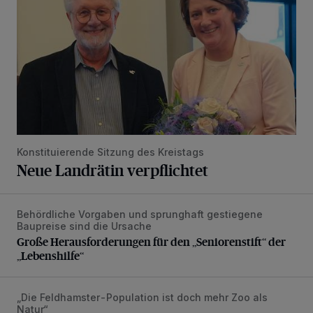
Konstituierende Sitzung des Kreistags
Neue Landrätin verpflichtet
Behördliche Vorgaben und sprunghaft gestiegene
Große Herausforderungen für den „Seniorenstift“ der „Lebe
Baupreise sind die Ursache
Große Herausforderungen für den „Seniorenstift“ der
„Lebenshilfe“
„Die Feldhamster-Population ist doch mehr Zoo als
Deutschlands wertvollste Äcker sollen jetzt der Windkraft 
Natur“