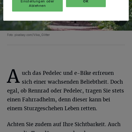
Einstellungen oder
OK
Ablehnen
Foto: pixabay.com/Vika_Glitter
A
uch das Pedelec und e-Bike erfreuen
sich einer wachsenden Beliebtheit. Doch
egal, ob Rennrad oder Pedelec, tragen Sie stets
einen Fahrradhelm, denn dieser kann bei
einem Sturzgeschehen Leben retten.
Achten Sie zudem auf Ihre Sichtbarkeit. Auch