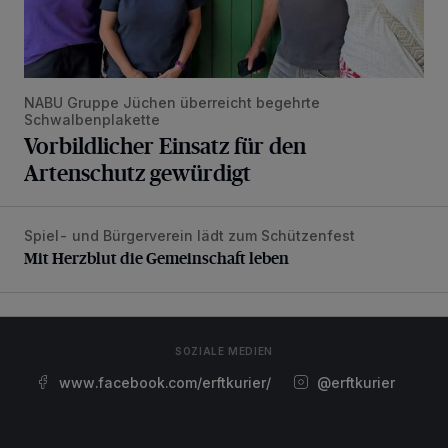
NABU Gruppe Jüchen überreicht begehrte
Schwalbenplakette
Vorbildlicher Einsatz für den
Artenschutz gewürdigt
Spiel- und Bürgerverein lädt zum Schützenfest
Mit Herzblut die Gemeinschaft leben
Mit Herzblut die Gemeinschaft leben
SOZIALE MEDIEN
www.facebook.com/erftkurier/
@erftkurier