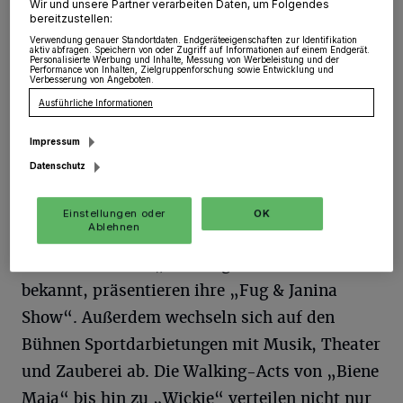
Wir und unsere Partner verarbeiten Daten, um Folgendes
bereitzustellen:
an, der anschließend von beliebten
Verwendung genauer Standortdaten. Endgeräteeigenschaften zur Identifikation
Kinderfiguren wie „Biene Maja“, „Bluey“,
aktiv abfragen. Speichern von oder Zugriff auf Informationen auf einem Endgerät.
Personalisierte Werbung und Inhalte, Messung von Werbeleistung und der
Performance von Inhalten, Zielgruppenforschung sowie Entwicklung und
„Heidi“, „Leo Lausemaus“ und „Wickie“ an
Verbesserung von Angeboten.
die kleinen und großen Besucherinnen und
Ausführliche Informationen
Besucher verteilt wird.
Impressum
Datenschutz
Das Familienfest bietet ein buntes Programm
auf zwei Bühnen, das von Fug und Janina
Einstellungen oder
OK
Ablehnen
moderiert wird. Die beiden Künstler, unter
anderem aus der „Sendung mit der Maus“
bekannt, präsentieren ihre „Fug & Janina
Show“. Außerdem wechseln sich auf den
Bühnen Sportdarbietungen mit Musik, Theater
und Zauberei ab. Die Walking-Acts von „Biene
Maja“ bis hin zu „Wickie“ verteilen nicht nur