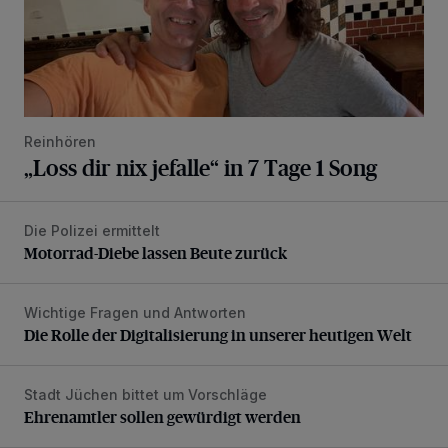
Reinhören
„Loss dir nix jefalle“ in 7 Tage 1 Song
Die Polizei ermittelt
Motorrad-Diebe lassen Beute zurück
Motorrad-Diebe lassen Beute zurück
Wichtige Fragen und Antworten
Die Rolle der Digitalisierung in unserer heutigen Welt
Die Rolle der Digitalisierung in unserer heutigen Welt
Stadt Jüchen bittet um Vorschläge
Ehrenamtler sollen gewürdigt werden
Ehrenamtler sollen gewürdigt werden