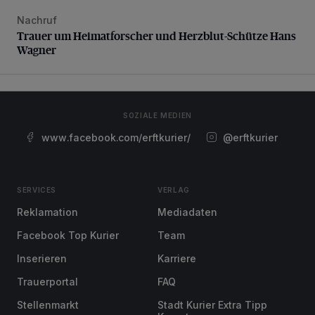
Nachruf
Trauer um Heimatforscher und Herzblut-Schütze Hans W
Trauer um Heimatforscher und Herzblut-Schütze Hans
Wagner
SOZIALE MEDIEN
www.facebook.com/erftkurier/
@erftkurier
SERVICES
VERLAG
Reklamation
Mediadaten
Facebook Top Kurier
Team
Inserieren
Karriere
Trauerportal
FAQ
Stellenmarkt
Stadt Kurier Extra Tipp