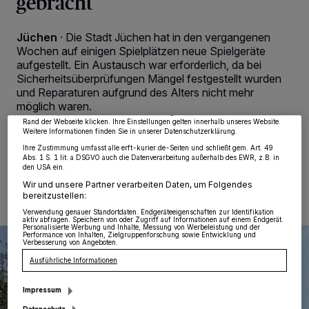
gebracht
Jüchen
·
Die Stadt Jüchen hat in den vergangenen
Wir und unsere
218
-Partner speichern und greifen auf personenbezogene Daten
Wochen auf einigen Spielplätzen neue Spielgeräte
wie Browserdaten oder eindeutige Kennungen auf Ihrem Gerät zu. Durch Auswahl
aufgestellt. Ein Austausch war erforderlich, da bei
von OK aktivieren Sie Tracking-Technologien für die unter „Wir und unsere
Partner verarbeiten Daten, um Ihnen Dienste bereitzustellen“ aufgeführten
Sicherheitsüberprüfungen Mängel festgestellt wurden
Zwecke. Wenn Tracker deaktiviert sind, sind manche Inhalte und Anzeigen
und Reparaturen aufgrund des Alters nicht mehr
möglicherweise nicht mehr so relevant für Sie. Sie können dieses Menü jederzeit
wieder aufrufen, um Ihre Einstellungen zu ändern oder Ihre Einwilligung zu
möglich waren.
widerrufen, indem Sie auf den Link Einstellungen oder Ablehnen am unteren
Rand der Webseite klicken. Ihre Einstellungen gelten innerhalb unseres Website.
Weitere Informationen finden Sie in unserer Datenschutzerklärung.
Ihre Zustimmung umfasst alle erft-kurier.de-Seiten und schließt gem. Art. 49
Abs. 1 S. 1 lit. a DSGVO auch die Datenverarbeitung außerhalb des EWR, z.B. in
23.08.2024 , 10:09 Uhr
Eine Minute Lesezeit
den USA ein.
Wir und unsere Partner verarbeiten Daten, um Folgendes
bereitzustellen:
Verwendung genauer Standortdaten. Endgeräteeigenschaften zur Identifikation
aktiv abfragen. Speichern von oder Zugriff auf Informationen auf einem Endgerät.
Personalisierte Werbung und Inhalte, Messung von Werbeleistung und der
Performance von Inhalten, Zielgruppenforschung sowie Entwicklung und
Verbesserung von Angeboten.
Ausführliche Informationen
Impressum
Datenschutz