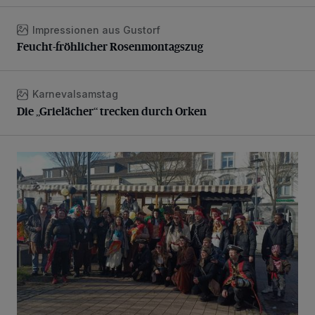
Impressionen aus Gustorf
Feucht-fröhlicher Rosenmontagszug
Feucht-fröhlicher Rosenmontagszug
Karnevalsamstag
Die „Grielächer“ trecken durch Orken
Die „Grielächer“ trecken durch Orken
Kamelle- und Konfettiregen bei strahlendem Sonnenschei