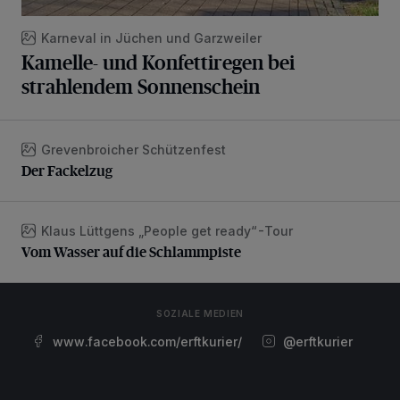
Karneval in Jüchen und Garzweiler
Kamelle- und Konfettiregen bei
strahlendem Sonnenschein
Grevenbroicher Schützenfest
Der Fackelzug
Der Fackelzug
Klaus Lüttgens „People get ready“-Tour
Vom Wasser auf die Schlammpiste
Vom Wasser auf die Schlammpiste
SOZIALE MEDIEN
www.facebook.com/erftkurier/
@erftkurier