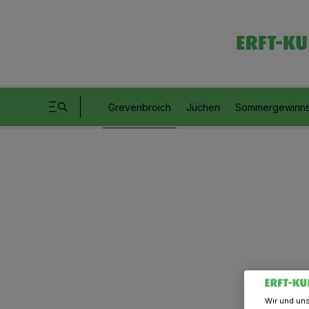
Grevenbroich
Jüchen
Sommergewinns
Wir und un