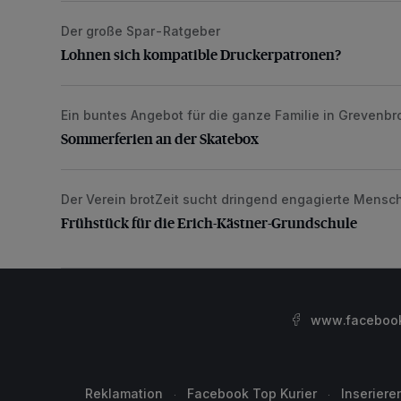
Der große Spar-Ratgeber
Lohnen sich kompatible Druckerpatronen?
Lohnen sich kompatible Druckerpatronen?
Ein buntes Angebot für die ganze Familie in Grevenbr
Sommerferien an der Skatebox
Sommerferien an der Skatebox
Der Verein brotZeit sucht dringend engagierte Mensc
Frühstück für die Erich-Kästner-Grundschule
Frühstück für die Erich-Kästner-Grundschule
www.facebook.
Reklamation
Facebook Top Kurier
Inseriere