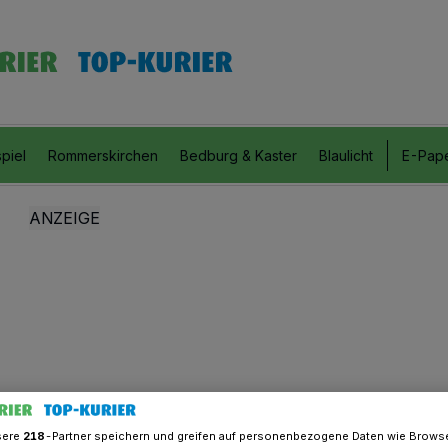
piel
Rommerskirchen
Bedburg & Kaster
Blaulicht
E-Pap
sere
218
-Partner speichern und greifen auf personenbezogene Daten wie Brows