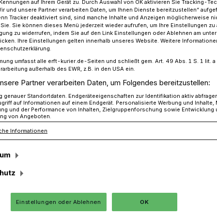
Kennungen auf Ihrem Gerät zu. Durch Auswahl von OK aktivieren Sie Tracking-Te
Wir und unsere Partner verarbeiten Daten, um Ihnen Dienste bereitzustellen“ aufge
n Tracker deaktiviert sind, sind manche Inhalte und Anzeigen möglicherweise ni
r Sie. Sie können dieses Menü jederzeit wieder aufrufen, um Ihre Einstellungen zu
ligung zu widerrufen, indem Sie auf den Link Einstellungen oder Ablehnen am unte
enquote weniger stark gestiegen als in Bund und Land
icken. Ihre Einstellungen gelten innerhalb unseres Website. Weitere Informationen
tenschutzerklärung.
mung umfasst alle erft-kurier.de-Seiten und schließt gem. Art. 49 Abs. 1 S. 1 lit
rarbeitung außerhalb des EWR, z.B. in den USA ein.
Kreis
nsere Partner verarbeiten Daten, um Folgendes bereitzustellen:
 das Sorge!“
genauer Standortdaten. Endgeräteeigenschaften zur Identifikation aktiv abfrage
griff auf Informationen auf einem Endgerät. Personalisierte Werbung und Inhalte
ung und der Performance von Inhalten, Zielgruppenforschung sowie Entwicklung
ng von Angeboten.
che Informationen
losenquote im Rhein-Kreis ist im Januar
 in Bund und Land. Das geht aus den
sum
r Agentur für Arbeit hervor.
hutz
Einstellungen oder Ablehnen
OK
Lesezeit