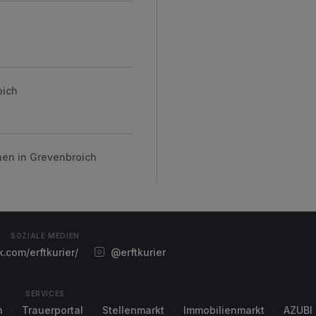
oich
hen in Grevenbroich
SOZIALE MEDIEN
com/erftkurier/
@erftkurier
SERVICES
n
Trauerportal
Stellenmarkt
Immobilienmarkt
AZUBI