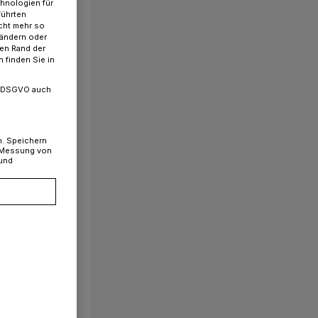
chnologien für
führten
cht mehr so
 ändern oder
ren Rand der
 finden Sie in
. a DSGVO auch
n. Speichern
, Messung von
 und