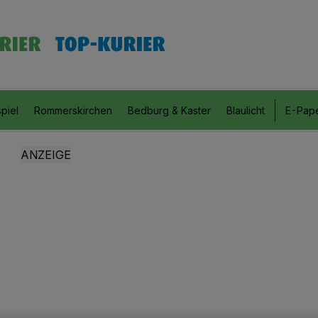
piel
Rommerskirchen
Bedburg & Kaster
Blaulicht
E-Pap