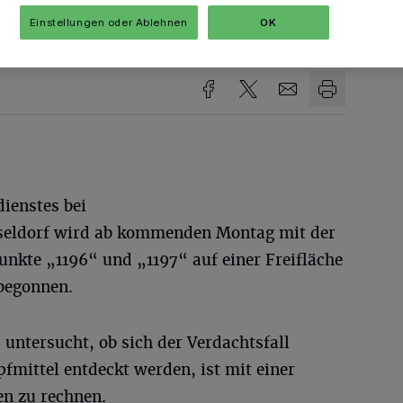
Einstellungen oder Ablehnen
OK
sezeit
ienstes bei
sseldorf wird ab kommenden Montag mit der
nkte „1196“ und „1197“ auf einer Freifläche
 begonnen.
untersucht, ob sich der Verdachtsfall
pfmittel entdeckt werden, ist mit einer
en zu rechnen.