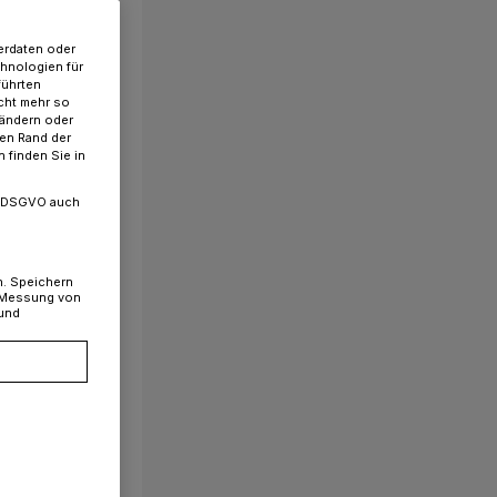
erdaten oder
chnologien für
führten
cht mehr so
 ändern oder
ren Rand der
 finden Sie in
. a DSGVO auch
n. Speichern
, Messung von
 und