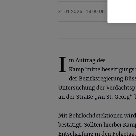
31.01.2025 , 14:00 Uhr
2 Minuten Le
I
m Auftrag des
Kampfmittelbeseitigungsd
der Bezirksregierung Dü
Untersuchung der Verdachtspu
an der Straße „An St. Georg“
Mit Bohrlochdetektionen wird 
bestätigt. Sollten hierbei Kam
Entschärfung in den Folgetag