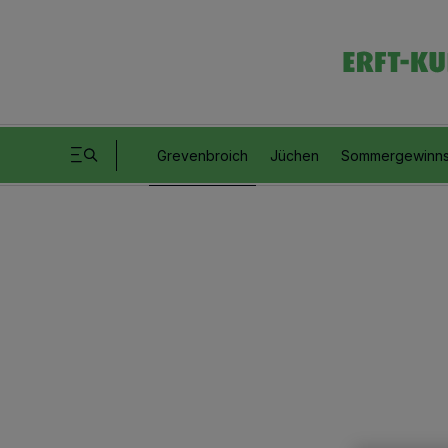
Grevenbroich
Jüchen
Sommergewinns