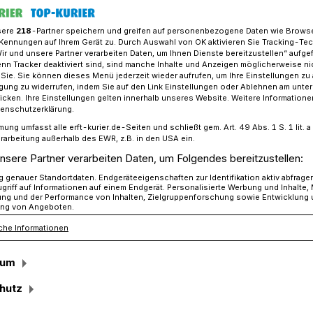
sere
218
-Partner speichern und greifen auf personenbezogene Daten wie Brows
Kennungen auf Ihrem Gerät zu. Durch Auswahl von OK aktivieren Sie Tracking-Te
Wir und unsere Partner verarbeiten Daten, um Ihnen Dienste bereitzustellen“ aufge
rverdacht rund um „An St. Georg“ – Evakuierung möglich
n Tracker deaktiviert sind, sind manche Inhalte und Anzeigen möglicherweise ni
r Sie. Sie können dieses Menü jederzeit wieder aufrufen, um Ihre Einstellungen zu
ligung zu widerrufen, indem Sie auf den Link Einstellungen oder Ablehnen am unte
icken. Ihre Einstellungen gelten innerhalb unseres Website. Weitere Informationen
m „An St. Georg“
tenschutzerklärung.
mung umfasst alle erft-kurier.de-Seiten und schließt gem. Art. 49 Abs. 1 S. 1 lit
 möglich
rarbeitung außerhalb des EWR, z.B. in den USA ein.
nsere Partner verarbeiten Daten, um Folgendes bereitzustellen:
genauer Standortdaten. Endgeräteeigenschaften zur Identifikation aktiv abfrage
griff auf Informationen auf einem Endgerät. Personalisierte Werbung und Inhalte
 Verdachtspunkt auf einen
ung und der Performance von Inhalten, Zielgruppenforschung sowie Entwicklung
ng von Angeboten.
 Zweiten Weltkrieg in Neu-Elfgen durch
che Informationen
ilfe ferromagnetischer Messungen
 des Verdachts sind Entschärfung und
sum
hutz