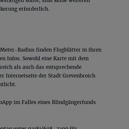
stätigen sollte, sind keine weiteren
erung erforderlich.
eter-Radius finden Flugblätter in ihren
ten Infos. Sowohl eine Karte mit dem
eich als auch das entsprechende
er Internetseite der Stadt Grevenbroich
ntlicht.
nApp im Falles eines Blindgängerfunds
ntag unter 02181/608–3299 für