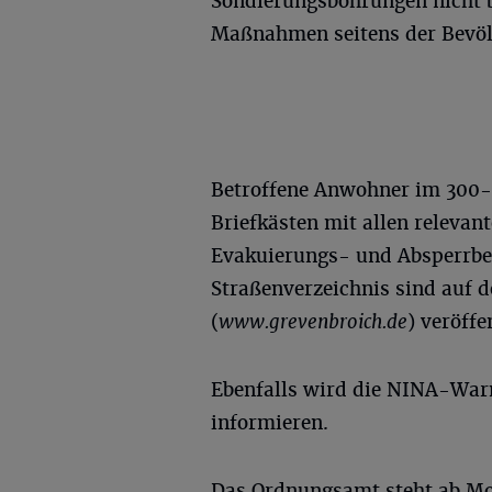
Sondierungsbohrungen nicht be
Maßnahmen seitens der Bevölk
Betroffene Anwohner im 300-M
Briefkästen mit allen relevan
Evakuierungs- und Absperrber
Straßenverzeichnis sind auf d
(
www.grevenbroich.de
) veröffe
Ebenfalls wird die NINA-War
informieren.
Das Ordnungsamt steht ab Mo