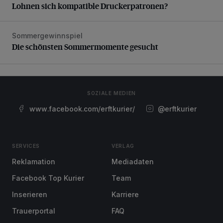
Lohnen sich kompatible Druckerpatronen?
Sommergewinnspiel
Die schönsten Sommermomente gesucht
Die schönsten Sommermomente gesucht
SOZIALE MEDIEN
www.facebook.com/erftkurier/
@erftkurier
SERVICES
VERLAG
Reklamation
Mediadaten
Facebook Top Kurier
Team
Inserieren
Karriere
Trauerportal
FAQ