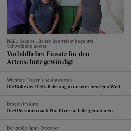
NABU Gruppe Jüchen überreicht begehrte
Schwalbenplakette
Vorbildlicher Einsatz für den
Artenschutz gewürdigt
Wichtige Fragen und Antworten
Die Rolle der Digitalisierung in unserer heutigen Welt
Die Rolle der Digitalisierung in unserer heutigen Welt
Drogen im Auto
Drei Personen nach Fluchtversuch festgenommen
Drei Personen nach Fluchtversuch festgenommen
Der große Spar-Ratgeber
Lohnen sich kompatible Druckerpatronen?