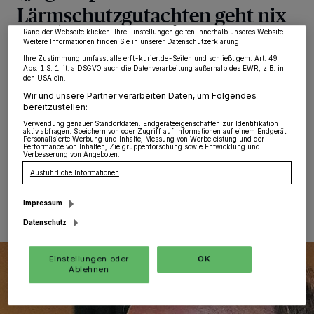
möglicherweise nicht mehr so relevant für Sie. Sie können dieses Menü jederzeit
Lärmschutzgutachten geht nix
wieder aufrufen, um Ihre Einstellungen zu ändern oder Ihre Einwilligung zu
widerrufen, indem Sie auf den Link Einstellungen oder Ablehnen am unteren
Rand der Webseite klicken. Ihre Einstellungen gelten innerhalb unseres Website.
Weitere Informationen finden Sie in unserer Datenschutzerklärung.
Grevenbroich
·
Er stehe als „Antragsteller“ im eigenen
Ihre Zustimmung umfasst alle erft-kurier.de-Seiten und schließt gem. Art. 49
Hause, stellt Erster Beigeordneter Michael Heesch fest:
Abs. 1 S. 1 lit. a DSGVO auch die Datenverarbeitung außerhalb des EWR, z.B. in
Wenn es um den geplanten „Jugendplatz“ auf dem
den USA ein.
„Bendplatz“ geht, müsse er sich in die
Wir und unsere Partner verarbeiten Daten, um Folgendes
planungsrechtlichen Gegebenheiten erst einmal
bereitzustellen:
einarbeiten.
Verwendung genauer Standortdaten. Endgeräteeigenschaften zur Identifikation
aktiv abfragen. Speichern von oder Zugriff auf Informationen auf einem Endgerät.
Personalisierte Werbung und Inhalte, Messung von Werbeleistung und der
Performance von Inhalten, Zielgruppenforschung sowie Entwicklung und
Verbesserung von Angeboten.
Ausführliche Informationen
09.12.2017 , 08:22 Uhr
Eine Minute Lesezeit
Impressum
Datenschutz
Einstellungen oder
OK
Ablehnen