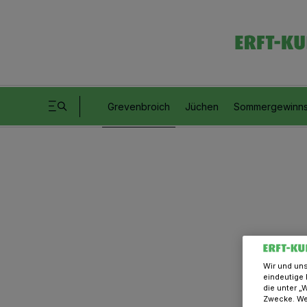
Grevenbroich
Jüchen
Sommergewinns
Wir und un
eindeutige 
die unter „
Zwecke. Wen