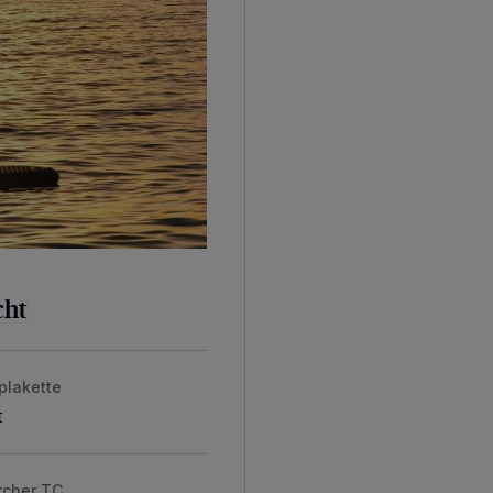
cht
plakette
t
rcher TC