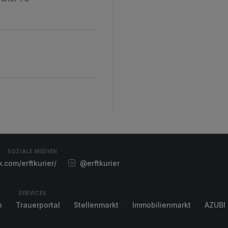
SOZIALE MEDIEN
com/erftkurier/
@erftkurier
SERVICES
n
Trauerportal
Stellenmarkt
Immobilienmarkt
AZUBI