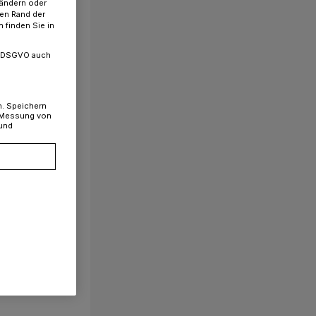
 ändern oder
ren Rand der
 finden Sie in
. a DSGVO auch
n. Speichern
, Messung von
 und