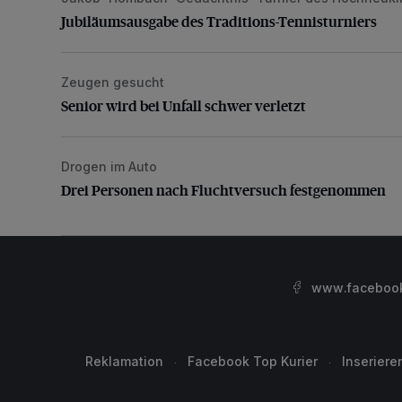
Jubiläumsausgabe des Traditions-Tennisturniers
Zeugen gesucht
Senior wird bei Unfall schwer verletzt
Senior wird bei Unfall schwer verletzt
Drogen im Auto
Drei Personen nach Fluchtversuch festgenommen
Drei Personen nach Fluchtversuch festgenommen
www.facebook.
Reklamation
Facebook Top Kurier
Inseriere