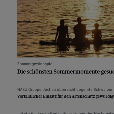
Sommergewinnspiel
Die schönsten Sommermomente gesu
NABU Gruppe Jüchen überreicht begehrte Schwalben
Vorbildlicher Einsatz für den Artenschutz gewürdigt
Vorbildlicher Einsatz für den Artenschutz gewürdig
Jakob-Hombach-Gedächtnis-Turnier des Hochneuki
Jubiläumsausgabe des Traditions-Tennisturniers