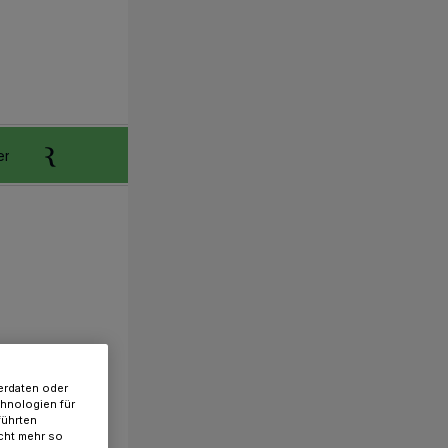
er
Anzeigen aufgeben
Reklamation
erdaten oder
chnologien für
führten
cht mehr so