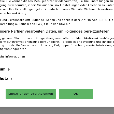
r Sie. Sie können dieses Menü jederzeit wieder aufrufen, um Ihre Einstellungen zu
ligung zu widerrufen, indem Sie auf den Link Einstellungen oder Ablehnen am unte
icken. Ihre Einstellungen gelten innerhalb unseres Website. Weitere Informationen
tenschutzerklärung.
mung umfasst alle erft-kurier.de-Seiten und schließt gem. Art. 49 Abs. 1 S. 1 lit
alsche Wasserwerker bestehlen Wohnungsinhaber
rarbeitung außerhalb des EWR, z.B. in den USA ein.
nsere Partner verarbeiten Daten, um Folgendes bereitzustellen:
genauer Standortdaten. Endgeräteeigenschaften zur Identifikation aktiv abfrage
griff auf Informationen auf einem Endgerät. Personalisierte Werbung und Inhalte
sche Wasserwerker
ung und der Performance von Inhalten, Zielgruppenforschung sowie Entwicklung
ng von Angeboten.
che Informationen
ohnungsinhaber
sum
hutz
Jüchen ging ein Täter am Montag (4.12.),
ch vor. An der Stadionstraße erschlich er
ohre überprüfen zu müssen, das Vertrauen
Einstellungen oder Ablehnen
OK
onnte so unbemerkt zwei Geldkassetten