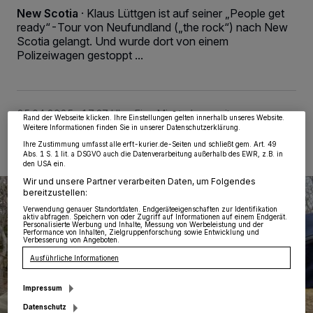
New Scotia
·
Klaus Lüttgen ist auf seiner „People get
ready“-Tour von Neufundland („the rock“) nach New
Scotia gelangt. Und wurde dort von einem
Wir und unsere
218
-Partner speichern und greifen auf personenbezogene Daten
wie Browserdaten oder eindeutige Kennungen auf Ihrem Gerät zu. Durch Auswahl
Polizeiwagen gestoppt ...
von OK aktivieren Sie Tracking-Technologien für die unter „Wir und unsere
Partner verarbeiten Daten, um Ihnen Dienste bereitzustellen“ aufgeführten
Zwecke. Wenn Tracker deaktiviert sind, sind manche Inhalte und Anzeigen
möglicherweise nicht mehr so relevant für Sie. Sie können dieses Menü jederzeit
wieder aufrufen, um Ihre Einstellungen zu ändern oder Ihre Einwilligung zu
widerrufen, indem Sie auf den Link Einstellungen oder Ablehnen am unteren
25.04.2025 , 17:37 Uhr
Eine Minute Lesezeit
Rand der Webseite klicken. Ihre Einstellungen gelten innerhalb unseres Website.
Weitere Informationen finden Sie in unserer Datenschutzerklärung.
Ihre Zustimmung umfasst alle erft-kurier.de-Seiten und schließt gem. Art. 49
Abs. 1 S. 1 lit. a DSGVO auch die Datenverarbeitung außerhalb des EWR, z.B. in
den USA ein.
Wir und unsere Partner verarbeiten Daten, um Folgendes
bereitzustellen:
Verwendung genauer Standortdaten. Endgeräteeigenschaften zur Identifikation
aktiv abfragen. Speichern von oder Zugriff auf Informationen auf einem Endgerät.
Personalisierte Werbung und Inhalte, Messung von Werbeleistung und der
Performance von Inhalten, Zielgruppenforschung sowie Entwicklung und
Verbesserung von Angeboten.
Ausführliche Informationen
Impressum
Datenschutz