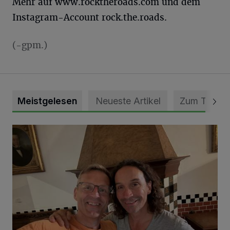
Mehr auf www.rocktheroads.com und dem
Instagram-Account rock.the.roads.
(-gpm.)
Meistgelesen
Neueste Artikel
Zum Thema
„Loss dir nix jefalle“ in 7 Tage 1 Song