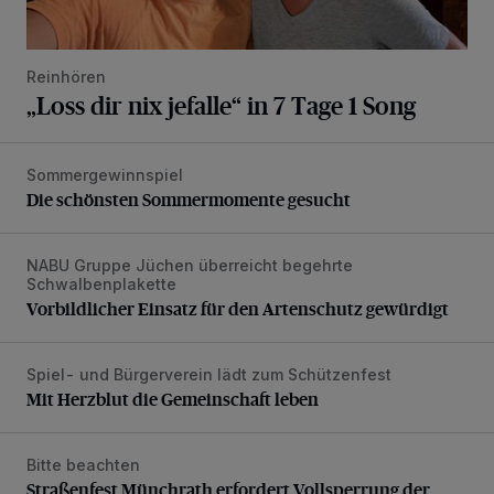
Reinhören
„Loss dir nix jefalle“ in 7 Tage 1 Song
Sommergewinnspiel
Die schönsten Sommermomente gesucht
Die schönsten Sommermomente gesucht
NABU Gruppe Jüchen überreicht begehrte
Vorbildlicher Einsatz für den Artenschutz gewürdigt
Schwalbenplakette
Vorbildlicher Einsatz für den Artenschutz gewürdigt
Spiel- und Bürgerverein lädt zum Schützenfest
Mit Herzblut die Gemeinschaft leben
Mit Herzblut die Gemeinschaft leben
Bitte beachten
Straßenfest Münchrath erfordert Vollsperrung der Straße 
Straßenfest Münchrath erfordert Vollsperrung der