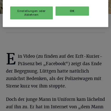
Einstellungen oder
OK
Ablehnen
Der sehr nette Polizist und das „Ei“.
Foto: www.rocktheroads.com
E
in Video (zu finden auf der Erft-Kurier-
Präsenz bei „Facebook“) zeigt das Ende
der Begegnung. Lüttgen hatte natürlich
zunächst Bedenken, als der Polizeiwagen mit
Sirene kurz vor ihm stoppte.
Doch der junge Mann in Uniform kam lächelnd
auf ihn zu. Er hat im Internet von „dem Mann