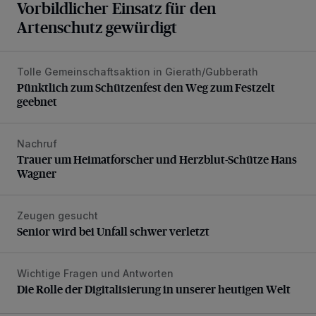
Vorbildlicher Einsatz für den
Artenschutz gewürdigt
Tolle Gemeinschaftsaktion in Gierath/Gubberath
Pünktlich zum Schützenfest den Weg zum Festzelt geebne
Pünktlich zum Schützenfest den Weg zum Festzelt
geebnet
Nachruf
Trauer um Heimatforscher und Herzblut-Schütze Hans W
Trauer um Heimatforscher und Herzblut-Schütze Hans
Wagner
Zeugen gesucht
Senior wird bei Unfall schwer verletzt
Senior wird bei Unfall schwer verletzt
Wichtige Fragen und Antworten
Die Rolle der Digitalisierung in unserer heutigen Welt
Die Rolle der Digitalisierung in unserer heutigen Welt