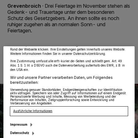
Grevenbroich
·
Drei Feiertage im November stehen als
Gedenk- und Trauertage unter dem besonderen
Wir und unsere
218
-Partner speichern und greifen auf personenbezogene Daten
Schutz des Gesetzgebers. An ihnen sollte es noch
wie Browserdaten oder eindeutige Kennungen auf Ihrem Gerät zu. Durch Auswahl
ruhiger zugehen als an normalen Sonn- und
von OK aktivieren Sie Tracking-Technologien für die unter „Wir und unsere
Partner verarbeiten Daten, um Ihnen Dienste bereitzustellen“ aufgeführten
Feiertagen.
Zwecke. Wenn Tracker deaktiviert sind, sind manche Inhalte und Anzeigen
möglicherweise nicht mehr so relevant für Sie. Sie können dieses Menü jederzeit
wieder aufrufen, um Ihre Einstellungen zu ändern oder Ihre Einwilligung zu
widerrufen, indem Sie auf den Link Einstellungen oder Ablehnen am unteren
Rand der Webseite klicken. Ihre Einstellungen gelten innerhalb unseres Website.
Weitere Informationen finden Sie in unserer Datenschutzerklärung.
26.10.2024 , 15:12 Uhr
Eine Minute Lesezeit
Ihre Zustimmung umfasst alle erft-kurier.de-Seiten und schließt gem. Art. 49
Abs. 1 S. 1 lit. a DSGVO auch die Datenverarbeitung außerhalb des EWR, z.B. in
den USA ein.
Wir und unsere Partner verarbeiten Daten, um Folgendes
bereitzustellen:
Verwendung genauer Standortdaten. Endgeräteeigenschaften zur Identifikation
aktiv abfragen. Speichern von oder Zugriff auf Informationen auf einem Endgerät.
Personalisierte Werbung und Inhalte, Messung von Werbeleistung und der
Performance von Inhalten, Zielgruppenforschung sowie Entwicklung und
Verbesserung von Angeboten.
Ausführliche Informationen
Impressum
Datenschutz