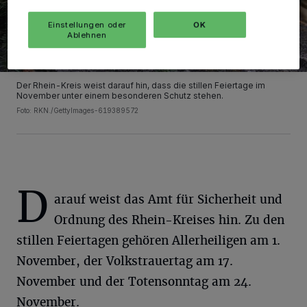
Einstellungen oder
OK
Ablehnen
Der Rhein-Kreis weist darauf hin, dass die stillen Feiertage im
November unter einem besonderen Schutz stehen.
Foto: RKN./GettyImages-619389572
D
arauf weist das Amt für Sicherheit und
Ordnung des Rhein-Kreises hin. Zu den
stillen Feiertagen gehören Allerheiligen am 1.
November, der Volkstrauertag am 17.
November und der Totensonntag am 24.
November.