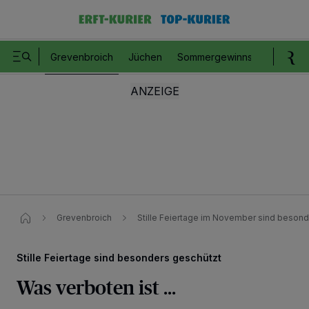
Grevenbroich
Jüchen
Sommergewinnspiel
Romm
Grevenbroich
Stille Feiertage im November sind beson
Stille Feiertage sind besonders geschützt
Was verboten ist ...