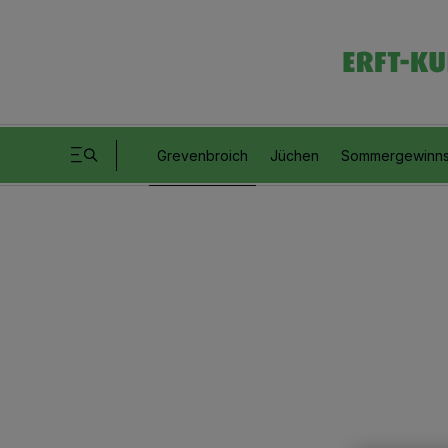
Grevenbroich
Jüchen
Sommergewinns