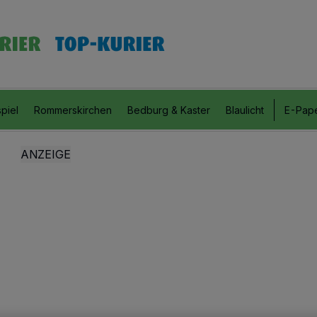
piel
Rommerskirchen
Bedburg & Kaster
Blaulicht
E-Pap