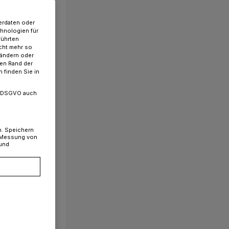
erdaten oder
chnologien für
führten
cht mehr so
 ändern oder
ren Rand der
 finden Sie in
. a DSGVO auch
n. Speichern
, Messung von
 und