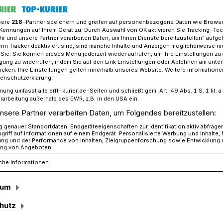
sere
218
-Partner speichern und greifen auf personenbezogene Daten wie Brows
Kennungen auf Ihrem Gerät zu. Durch Auswahl von OK aktivieren Sie Tracking-Te
Wir und unsere Partner verarbeiten Daten, um Ihnen Dienste bereitzustellen“ aufge
zberater schlägt Alarm​: wieder auf der Königshovener Höhe
n Tracker deaktiviert sind, sind manche Inhalte und Anzeigen möglicherweise ni
r Sie. Sie können dieses Menü jederzeit wieder aufrufen, um Ihre Einstellungen zu
ligung zu widerrufen, indem Sie auf den Link Einstellungen oder Ablehnen am unte
icken. Ihre Einstellungen gelten innerhalb unseres Website. Weitere Informationen
Alarm
tenschutzerklärung.
mung umfasst alle erft-kurier.de-Seiten und schließt gem. Art. 49 Abs. 1 S. 1 lit
 auf der
rarbeitung außerhalb des EWR, z.B. in den USA ein.
nsere Partner verarbeiten Daten, um Folgendes bereitzustellen:
er Höhe
genauer Standortdaten. Endgeräteeigenschaften zur Identifikation aktiv abfrage
griff auf Informationen auf einem Endgerät. Personalisierte Werbung und Inhalte
ung und der Performance von Inhalten, Zielgruppenforschung sowie Entwicklung
ng von Angeboten.
che Informationen
 Tagen waren wir noch auf der Höhe, um
nd und Blühstreifen noch intakt sind. Es
sum
n, das vieles abgemäht oder
och gejubelte Rekultivierung ist des Lobes
hutz
 Wochenbeginn Rolf Thiemann zu Wort.