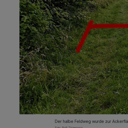
Der halbe Feldweg wurde zur Ackerflä
Foto: Rolf Thiemann