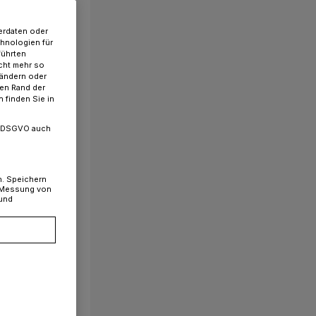
erdaten oder
chnologien für
führten
cht mehr so
 ändern oder
ren Rand der
 finden Sie in
. a DSGVO auch
n. Speichern
, Messung von
 und