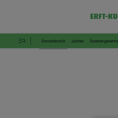
Grevenbroich
Jüchen
Sommergewinns