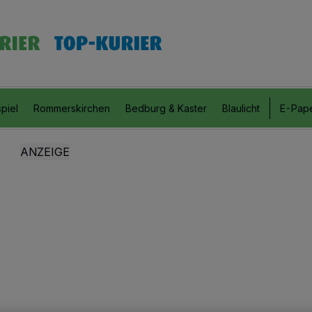
piel
Rommerskirchen
Bedburg & Kaster
Blaulicht
E-Pap