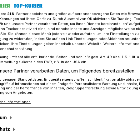
sere
218
-Partner speichern und greifen auf personenbezogene Daten wie Brows
Kennungen auf Ihrem Gerät zu. Durch Auswahl von OK aktivieren Sie Tracking-Te
Wir und unsere Partner verarbeiten Daten, um Ihnen Dienste bereitzustellen“ aufge
-Tag: Kreis-Gesundheitsamt über Tests und Beratungsangebote
n Tracker deaktiviert sind, sind manche Inhalte und Anzeigen möglicherweise ni
r Sie. Sie können dieses Menü jederzeit wieder aufrufen, um Ihre Einstellungen zu
ligung zu widerrufen, indem Sie auf den Link Einstellungen oder Ablehnen am unte
icken. Ihre Einstellungen gelten innerhalb unseres Website. Weitere Informationen
miert über Tests und Beratungsangebote
tenschutzerklärung.
mung umfasst alle erft-kurier.de-Seiten und schließt gem. Art. 49 Abs. 1 S. 1 lit
g
rarbeitung außerhalb des EWR, z.B. in den USA ein.
nsere Partner verarbeiten Daten, um Folgendes bereitzustellen:
genauer Standortdaten. Endgeräteeigenschaften zur Identifikation aktiv abfrage
griff auf Informationen auf einem Endgerät. Personalisierte Werbung und Inhalte
ids-Tag am 1. Dezember weisen Landrat
ung und der Performance von Inhalten, Zielgruppenforschung sowie Entwicklung
ng von Angeboten.
d Csilla Patocs vom Kreis-
che Informationen
 dass der Rhein-Kreis rund um das Thema
e und anonyme HIV-Testungen anbietet.
sum
hutz