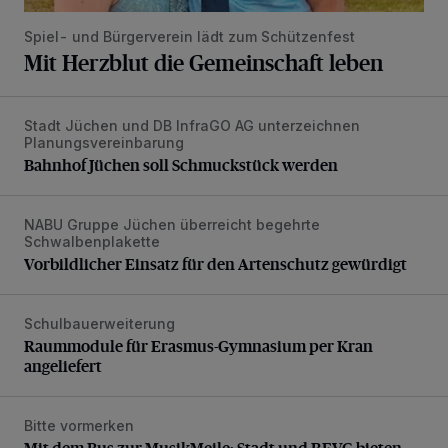
Spiel- und Bürgerverein lädt zum Schützenfest
Mit Herzblut die Gemeinschaft leben
Stadt Jüchen und DB InfraGO AG unterzeichnen
Bahnhof Jüchen soll Schmuckstück werden
Planungsvereinbarung
Bahnhof Jüchen soll Schmuckstück werden
NABU Gruppe Jüchen überreicht begehrte
Vorbildlicher Einsatz für den Artenschutz gewürdigt
Schwalbenplakette
Vorbildlicher Einsatz für den Artenschutz gewürdigt
Schulbauerweiterung
Raummodule für Erasmus-Gymnasium per Kran angeliefer
Raummodule für Erasmus-Gymnasium per Kran
angeliefert
Bitte vormerken
Mit dem Bus zur MusikMeile: Stadt und REVG bieten Zusat
Mit dem Bus zur MusikMeile: Stadt und REVG bieten