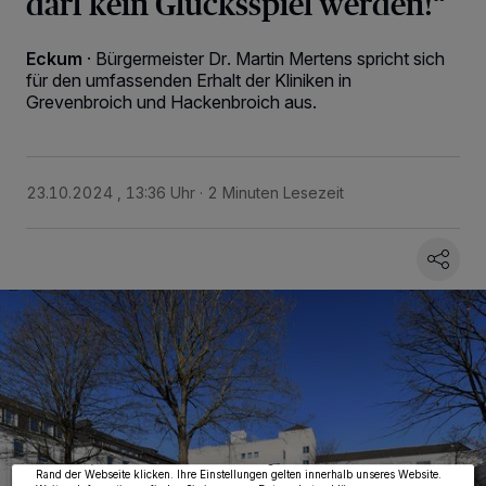
darf kein Glücksspiel werden!“
Eckum
·
Bürgermeister Dr. Martin Mertens spricht sich
für den umfassenden Erhalt der Kliniken in
Grevenbroich und Hackenbroich aus.
23.10.2024 , 13:36 Uhr
2 Minuten Lesezeit
Wir und unsere
218
-Partner speichern und greifen auf personenbezogene Daten
wie Browserdaten oder eindeutige Kennungen auf Ihrem Gerät zu. Durch Auswahl
von OK aktivieren Sie Tracking-Technologien für die unter „Wir und unsere
Partner verarbeiten Daten, um Ihnen Dienste bereitzustellen“ aufgeführten
Zwecke. Wenn Tracker deaktiviert sind, sind manche Inhalte und Anzeigen
möglicherweise nicht mehr so relevant für Sie. Sie können dieses Menü jederzeit
wieder aufrufen, um Ihre Einstellungen zu ändern oder Ihre Einwilligung zu
widerrufen, indem Sie auf den Link Einstellungen oder Ablehnen am unteren
Rand der Webseite klicken. Ihre Einstellungen gelten innerhalb unseres Website.