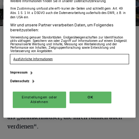
Weitere Informationen finden Sie in unserer Datenschutzerklärung.
Ihre Zustimmung umfasst alle erft-kurier.de-Seiten und schließt gem. Art. 49
Abs. 1 S. 1 lit. a DSGVO auch die Datenverarbeitung außerhalb des EWR, z.B. in
den USA ein.
Wir und unsere Partner verarbeiten Daten, um Folgendes
bereitzustellen:
Foto: RKN/Michael Reuter
Verwendung genauer Standortdaten. Endgeräteeigenschaften zur Identifikation
aktiv abfragen. Speichern von oder Zugriff auf Informationen auf einem Endgerät.
Personalisierte Werbung und Inhalte, Messung von Werbeleistung und der
Performance von Inhalten, Zielgruppenforschung sowie Entwicklung und
Verbesserung von Angeboten.
Ausführliche Informationen
B
ürgermeister Dr. Martin Mertens
Impressum
unterstützt „nachdrücklich“ alle
Datenschutz
Bestrebungen für den Erhalt des „St.
Einstellungen oder
OK
Elisabeth“-Krankenhauses in Grevenbroich
Ablehnen
und des Kreis-Krankenhauses Hackenbroich
als „Krankenhäuser, die ihren Namen auch
verdienen“.