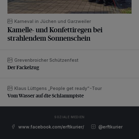
Karneval in Jüchen und Garzweiler
Kamelle- und Konfettiregen bei
strahlendem Sonnenschein
Grevenbroicher Schützenfest
Der Fackelzug
Der Fackelzug
Klaus Lüttgens „People get ready“-Tour
Vom Wasser auf die Schlammpiste
Vom Wasser auf die Schlammpiste
SOZIALE MEDIEN
www.facebook.com/erftkurier/
@erftkurier