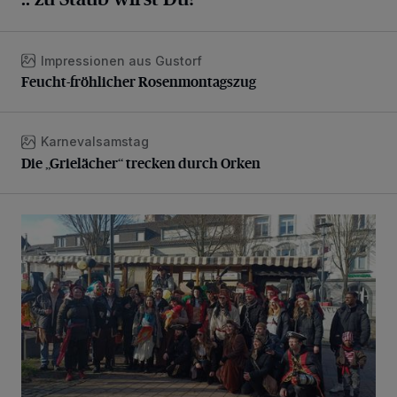
Impressionen aus Gustorf
Feucht-fröhlicher Rosenmontagszug
Feucht-fröhlicher Rosenmontagszug
Karnevalsamstag
Die „Grielächer“ trecken durch Orken
Die „Grielächer“ trecken durch Orken
Kamelle- und Konfettiregen bei strahlendem Sonnenschei