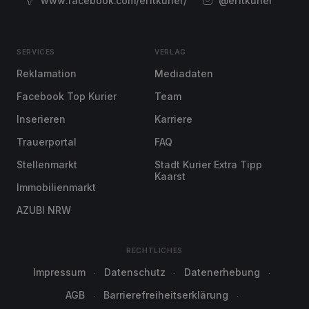
www.facebook.com/erftkurier/
@erftkurier
SERVICES
VERLAG
Reklamation
Mediadaten
Facebook Top Kurier
Team
Inserieren
Karriere
Trauerportal
FAQ
Stellenmarkt
Stadt Kurier Extra Tipp
Kaarst
Immobilienmarkt
AZUBI NRW
RECHTLICHES
Impressum
Datenschutz
Datenerhebung
AGB
Barrierefreiheitserklärung