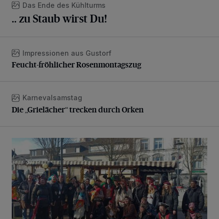
Das Ende des Kühlturms
.. zu Staub wirst Du!
Impressionen aus Gustorf
Feucht-fröhlicher Rosenmontagszug
Feucht-fröhlicher Rosenmontagszug
Karnevalsamstag
Die „Grielächer“ trecken durch Orken
Die „Grielächer“ trecken durch Orken
Kamelle- und Konfettiregen bei strahlendem Sonnenschei