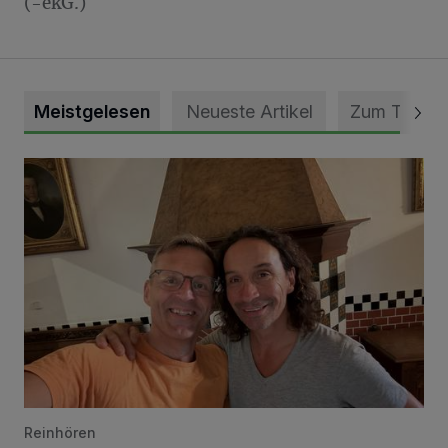
(-ekG.)
Meistgelesen
Neueste Artikel
Zum Thema
„Loss dir nix jefalle“ in 7 Tage 1 Song
Reinhören