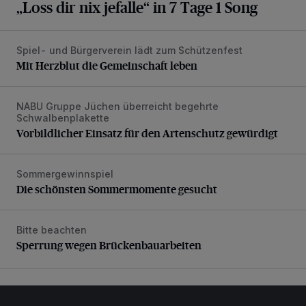
„Loss dir nix jefalle“ in 7 Tage 1 Song
Spiel- und Bürgerverein lädt zum Schützenfest
Mit Herzblut die Gemeinschaft leben
Mit Herzblut die Gemeinschaft leben
NABU Gruppe Jüchen überreicht begehrte
Vorbildlicher Einsatz für den Artenschutz gewürdigt
Schwalbenplakette
Vorbildlicher Einsatz für den Artenschutz gewürdigt
Sommergewinnspiel
Die schönsten Sommermomente gesucht
Die schönsten Sommermomente gesucht
Bitte beachten
Sperrung wegen Brückenbauarbeiten
Sperrung wegen Brückenbauarbeiten