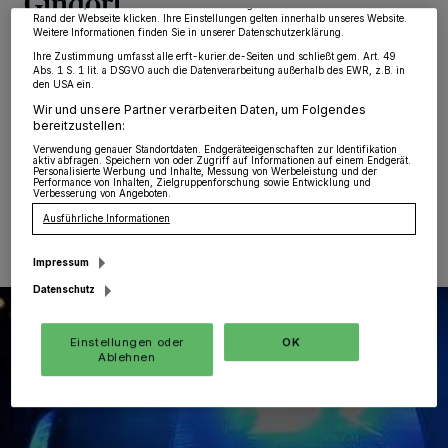
Gindorf
widerrufen, indem Sie auf den Link Einstellungen oder Ablehnen am unteren
Rand der Webseite klicken. Ihre Einstellungen gelten innerhalb unseres Website.
Weitere Informationen finden Sie in unserer Datenschutzerklärung.
Gindorf
·
Heute gegen 0.50 Uhr kam es an der
Ihre Zustimmung umfasst alle erft-kurier.de-Seiten und schließt gem. Art. 49
Morkener Straße in Gindorf zu einem Vorfall, bei dem
Abs. 1 S. 1 lit. a DSGVO auch die Datenverarbeitung außerhalb des EWR, z.B. in
den USA ein.
eine am Gehweg abgestellte Mülltonne vollständig
Wir und unsere Partner verarbeiten Daten, um Folgendes
ausbrannte.
bereitzustellen:
Verwendung genauer Standortdaten. Endgeräteeigenschaften zur Identifikation
aktiv abfragen. Speichern von oder Zugriff auf Informationen auf einem Endgerät.
Personalisierte Werbung und Inhalte, Messung von Werbeleistung und der
Performance von Inhalten, Zielgruppenforschung sowie Entwicklung und
Verbesserung von Angeboten.
24.07.2024 , 11:47 Uhr
Eine Minute Lesezeit
Ausführliche Informationen
Impressum
Datenschutz
Einstellungen oder
OK
Ablehnen