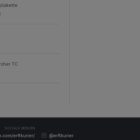
plakette
t
rcher TC
SOZIALE MEDIEN
com/erftkurier/
@erftkurier