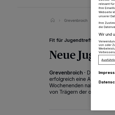
relevant fü
Ihre Einwil
Webseite kl
unserer Da
Grevenbroich
Fit für Ju
Ihre Zustim
die Datenve
Wir und u
Fit für Jugendtreff und Ferie
Verwendung 
von oder Zu
Neue Jugendl
Werbeleist
Verbesseru
Ausführli
Grevenbroich
·
Das Jugenda
Impres
erfolgreich eine Ausbildung 
Datensc
Wochenenden nahmen Aktive
von Trägern der offenen Kin