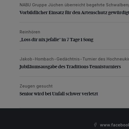
NABU Gruppe Jüchen überreicht begehrte Schwalben
Vorbildlicher Einsatz für den Artenschutz gewürdigt
Vorbildlicher Einsatz für den Artenschutz gewürdig
Reinhören
„Loss dir nix jefalle“ in 7 Tage 1 Song
„Loss dir nix jefalle“ in 7 Tage 1 Song
Jakob-Hombach-Gedächtnis-Turnier des Hochneuki
Jubiläumsausgabe des Traditions-Tennisturniers
Jubiläumsausgabe des Traditions-Tennisturniers
Zeugen gesucht
Senior wird bei Unfall schwer verletzt
Senior wird bei Unfall schwer verletzt
www.facebook.