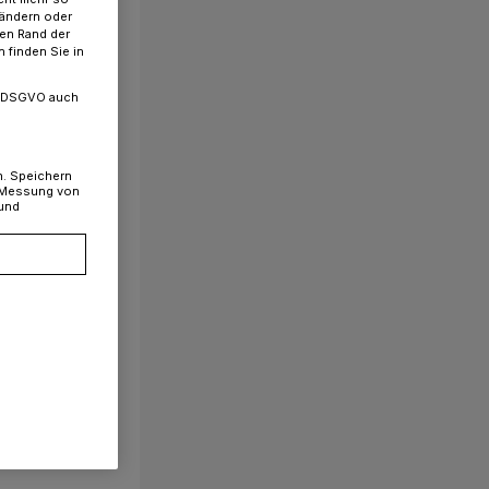
 ändern oder
ren Rand der
 finden Sie in
. a DSGVO auch
n. Speichern
, Messung von
 und