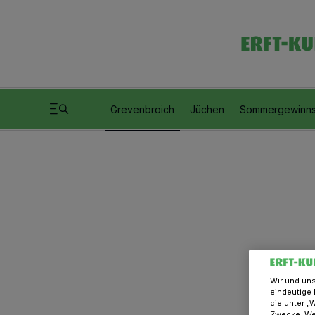
Grevenbroich
Jüchen
Sommergewinns
Wir und un
eindeutige 
die unter „
Zwecke. Wen