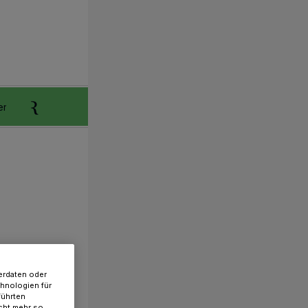
er
Anzeigen aufgeben
Reklamation
erdaten oder
chnologien für
führten
cht mehr so