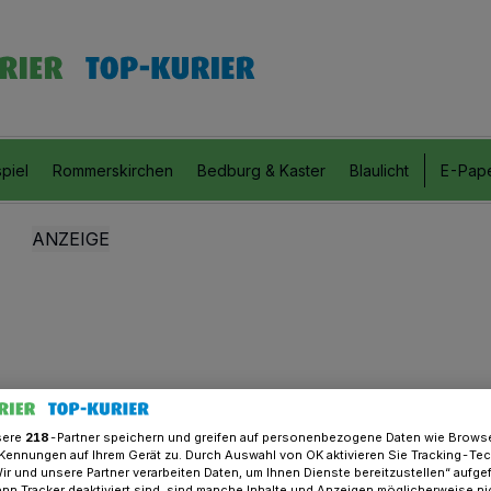
piel
Rommerskirchen
Bedburg & Kaster
Blaulicht
E-Pap
sere
218
-Partner speichern und greifen auf personenbezogene Daten wie Brows
Kennungen auf Ihrem Gerät zu. Durch Auswahl von OK aktivieren Sie Tracking-Te
Wir und unsere Partner verarbeiten Daten, um Ihnen Dienste bereitzustellen“ aufge
n Tracker deaktiviert sind, sind manche Inhalte und Anzeigen möglicherweise ni