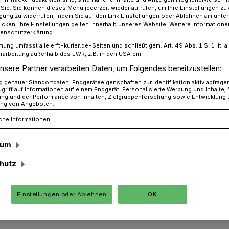
r Sie. Sie können dieses Menü jederzeit wieder aufrufen, um Ihre Einstellungen zu
ligung zu widerrufen, indem Sie auf den Link Einstellungen oder Ablehnen am unte
icken. Ihre Einstellungen gelten innerhalb unseres Website. Weitere Informationen
tenschutzerklärung.
gendtreff und Ferienlager: Neue Jugendleiter ausgebildet
mung umfasst alle erft-kurier.de-Seiten und schließt gem. Art. 49 Abs. 1 S. 1 lit
rarbeitung außerhalb des EWR, z.B. in den USA ein.
nsere Partner verarbeiten Daten, um Folgendes bereitzustellen:
nlager:
genauer Standortdaten. Endgeräteeigenschaften zur Identifikation aktiv abfrage
griff auf Informationen auf einem Endgerät. Personalisierte Werbung und Inhalte
eiter ausgebildet
ung und der Performance von Inhalten, Zielgruppenforschung sowie Entwicklung
ng von Angeboten.
che Informationen
mt des Rhein-Kreises hat jetzt
sum
von Jugendleitern ausgerichtet. An drei
hutz
 aus Jugendfreizeiteinrichtungen sowie
der- und Jugendarbeit daran teil.
Einstellungen oder Ablehnen
OK