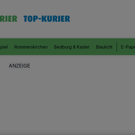
piel
Rommerskirchen
Bedburg & Kaster
Blaulicht
E-Pap