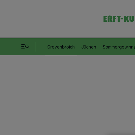
Grevenbroich
Jüchen
Sommergewinns