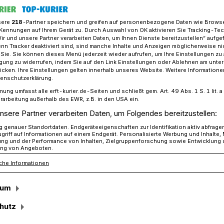
sere
218
-Partner speichern und greifen auf personenbezogene Daten wie Brows
Kennungen auf Ihrem Gerät zu. Durch Auswahl von OK aktivieren Sie Tracking-Te
Wir und unsere Partner verarbeiten Daten, um Ihnen Dienste bereitzustellen“ aufge
nfektionsschutzbelehrung des Rhein-Kreises gefragt
n Tracker deaktiviert sind, sind manche Inhalte und Anzeigen möglicherweise ni
r Sie. Sie können dieses Menü jederzeit wieder aufrufen, um Ihre Einstellungen zu
ligung zu widerrufen, indem Sie auf den Link Einstellungen oder Ablehnen am unte
icken. Ihre Einstellungen gelten innerhalb unseres Website. Weitere Informationen
lehrung gefragt
tenschutzerklärung.
mung umfasst alle erft-kurier.de-Seiten und schließt gem. Art. 49 Abs. 1 S. 1 lit
-Abrufe
rarbeitung außerhalb des EWR, z.B. in den USA ein.
nsere Partner verarbeiten Daten, um Folgendes bereitzustellen:
genauer Standortdaten. Endgeräteeigenschaften zur Identifikation aktiv abfrage
griff auf Informationen auf einem Endgerät. Personalisierte Werbung und Inhalte
en, die beruflich oder ehrenamtlich mit
ung und der Performance von Inhalten, Zielgruppenforschung sowie Entwicklung
ng von Angeboten.
, müssen eine Hygienebelehrung
che Informationen
sie ehrenamtlich in der Schul-Cafeteria
icepersonal von Messen und
sum
n jedem Fall müssen sie die gesetzlich
te Belehrung nach dem
hutz
G) absolvieren.