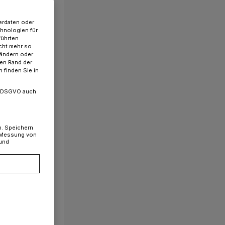
erdaten oder
chnologien für
führten
cht mehr so
 ändern oder
ren Rand der
 finden Sie in
. a DSGVO auch
n. Speichern
, Messung von
 und