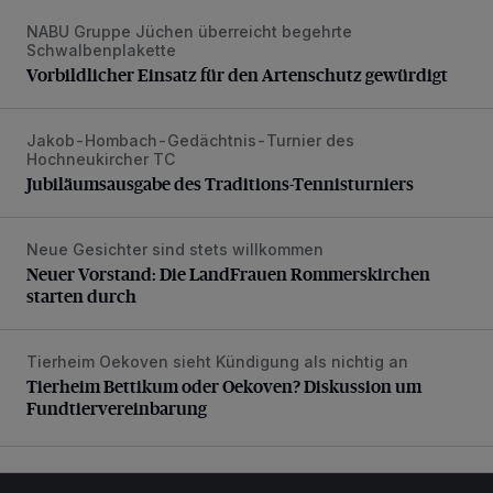
NABU Gruppe Jüchen überreicht begehrte
Vorbildlicher Einsatz für den Artenschutz gewürdigt
Schwalbenplakette
Vorbildlicher Einsatz für den Artenschutz gewürdigt
Jakob-Hombach-Gedächtnis-Turnier des
Jubiläumsausgabe des Traditions-Tennisturniers
Hochneukircher TC
Jubiläumsausgabe des Traditions-Tennisturniers
Neue Gesichter sind stets willkommen
Neuer Vorstand: Die LandFrauen Rommerskirchen starten 
Neuer Vorstand: Die LandFrauen Rommerskirchen
starten durch
Tierheim Oekoven sieht Kündigung als nichtig an
Tierheim Bettikum oder Oekoven? Diskussion um Fundtierv
Tierheim Bettikum oder Oekoven? Diskussion um
Fundtiervereinbarung