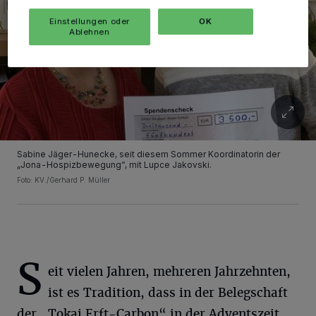
Einstellungen oder
OK
Ablehnen
Sabine Jäger-Hunecke, seit diesem Sommer Koordinatorin der
„Jona-Hospizbewegung“, mit Lupce Jakovski.
Foto: KV./Gerhard P. Müller
S
eit vielen Jahren, mehreren Jahrzehnten,
ist es Tradition, dass in der Belegschaft
der „Tokai Erft-Carbon“ in der Adventszeit