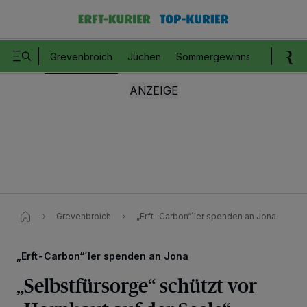
Grevenbroich
Jüchen
Sommergewinnspiel
Romm
Grevenbroich
„Erft-Carbon“´ler spenden an Jona
„Erft-Carbon“´ler spenden an Jona
„Selbstfürsorge“ schützt vor