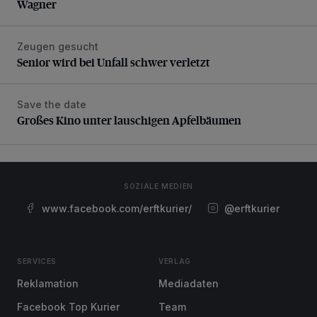
Wagner
Zeugen gesucht
Senior wird bei Unfall schwer verletzt
Senior wird bei Unfall schwer verletzt
Save the date
Großes Kino unter lauschigen Apfelbäumen
Großes Kino unter lauschigen Apfelbäumen
SOZIALE MEDIEN
www.facebook.com/erftkurier/
@erftkurier
SERVICES
VERLAG
Reklamation
Mediadaten
Facebook Top Kurier
Team