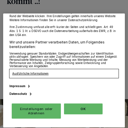
kommt ..!
Zwecke. Wenn Tracker deaktiviert sind, sind manche Inhalte und Anzeigen
möglicherweise nicht mehr so relevant für Sie. Sie können dieses Menü jederzeit
wieder aufrufen, um Ihre Einstellungen zu ändern oder Ihre Einwilligung zu
widerrufen, indem Sie auf den Link Einstellungen oder Ablehnen am unteren
Grevenbroich
·
Die Kandidaten sind gefunden, jetzt
Rand der Webseite klicken. Ihre Einstellungen gelten innerhalb unseres Website.
kann der Wahlkampf für die Grevenbroicher CDU
Weitere Informationen finden Sie in unserer Datenschutzerklärung.
beginnen. Und den starten sie morgen just im
Ihre Zustimmung umfasst alle erft-kurier.de-Seiten und schließt gem. Art. 49
Abs. 1 S. 1 lit. a DSGVO auch die Datenverarbeitung außerhalb des EWR, z.B. in
ehemaligen GeKa-Ladenlokal direkt an der Breite
den USA ein.
Straße in der Fußgängerzone, das die
Wir und unsere Partner verarbeiten Daten, um Folgendes
Christdemokraten bis zu der Zeit nach Kommunalwahl
bereitzustellen:
im kommenden September angemietet haben.
Verwendung genauer Standortdaten. Endgeräteeigenschaften zur Identifikation
aktiv abfragen. Speichern von oder Zugriff auf Informationen auf einem Endgerät.
Personalisierte Werbung und Inhalte, Messung von Werbeleistung und der
Performance von Inhalten, Zielgruppenforschung sowie Entwicklung und
Verbesserung von Angeboten.
28.11.2024 , 16:41 Uhr
Eine Minute Lesezeit
Ausführliche Informationen
Impressum
Datenschutz
Einstellungen oder
OK
Ablehnen