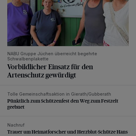
NABU Gruppe Jüchen überreicht begehrte
Schwalbenplakette
Vorbildlicher Einsatz für den
Artenschutz gewürdigt
Tolle Gemeinschaftsaktion in Gierath/Gubberath
Pünktlich zum Schützenfest den Weg zum Festzelt geebne
Pünktlich zum Schützenfest den Weg zum Festzelt
geebnet
Nachruf
Trauer um Heimatforscher und Herzblut-Schütze Hans W
Trauer um Heimatforscher und Herzblut-Schütze Hans