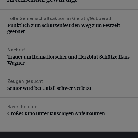
Tolle Gemeinschaftsaktion in Gierath/Gubberath
Pünktlich zum Schützenfest den Weg zum Festzelt geebne
Pünktlich zum Schützenfest den Weg zum Festzelt
geebnet
Nachruf
Trauer um Heimatforscher und Herzblut-Schütze Hans W
Trauer um Heimatforscher und Herzblut-Schütze Hans
Wagner
Zeugen gesucht
Senior wird bei Unfall schwer verletzt
Senior wird bei Unfall schwer verletzt
Save the date
Großes Kino unter lauschigen Apfelbäumen
Großes Kino unter lauschigen Apfelbäumen