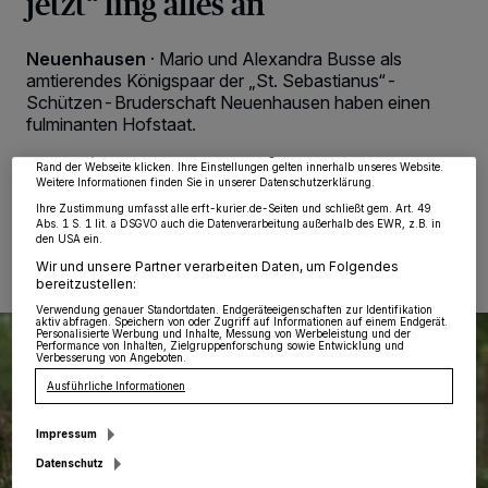
jetzt“ fing alles an
Wir und unsere
218
-Partner speichern und greifen auf personenbezogene Daten
Neuenhausen
·
Mario und Alexandra Busse als
wie Browserdaten oder eindeutige Kennungen auf Ihrem Gerät zu. Durch Auswahl
amtierendes Königspaar der „St. Sebastianus“-
von OK aktivieren Sie Tracking-Technologien für die unter „Wir und unsere
Partner verarbeiten Daten, um Ihnen Dienste bereitzustellen“ aufgeführten
Schützen-Bruderschaft Neuenhausen haben einen
Zwecke. Wenn Tracker deaktiviert sind, sind manche Inhalte und Anzeigen
fulminanten Hofstaat.
möglicherweise nicht mehr so relevant für Sie. Sie können dieses Menü jederzeit
wieder aufrufen, um Ihre Einstellungen zu ändern oder Ihre Einwilligung zu
widerrufen, indem Sie auf den Link Einstellungen oder Ablehnen am unteren
Rand der Webseite klicken. Ihre Einstellungen gelten innerhalb unseres Website.
Weitere Informationen finden Sie in unserer Datenschutzerklärung.
Ihre Zustimmung umfasst alle erft-kurier.de-Seiten und schließt gem. Art. 49
05.08.2024 , 08:49 Uhr
Eine Minute Lesezeit
Abs. 1 S. 1 lit. a DSGVO auch die Datenverarbeitung außerhalb des EWR, z.B. in
den USA ein.
Wir und unsere Partner verarbeiten Daten, um Folgendes
bereitzustellen:
Verwendung genauer Standortdaten. Endgeräteeigenschaften zur Identifikation
aktiv abfragen. Speichern von oder Zugriff auf Informationen auf einem Endgerät.
Personalisierte Werbung und Inhalte, Messung von Werbeleistung und der
Performance von Inhalten, Zielgruppenforschung sowie Entwicklung und
Verbesserung von Angeboten.
Ausführliche Informationen
Impressum
Datenschutz