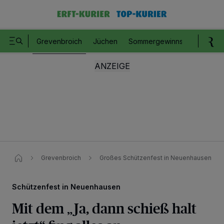
Grevenbroich
Jüchen
Sommergewinnspiel
Romm
Grevenbroich
Großes Schützenfest in Neuenhausen
Schützenfest in Neuenhausen
Mit dem „Ja, dann schieß halt