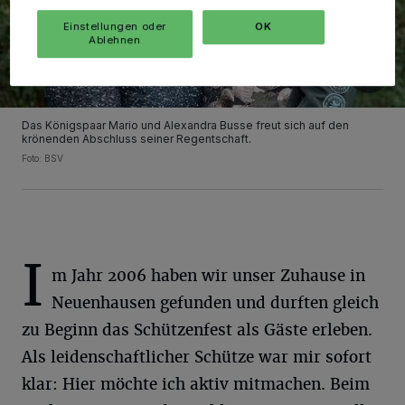
Einstellungen oder
OK
Ablehnen
Das Königspaar Mario und Alexandra Busse freut sich auf den
krönenden Abschluss seiner Regentschaft.
Foto: BSV
I
m Jahr 2006 haben wir unser Zuhause in
Neuenhausen gefunden und durften gleich
zu Beginn das Schützenfest als Gäste erleben.
Als leidenschaftlicher Schütze war mir sofort
klar: Hier möchte ich aktiv mitmachen. Beim