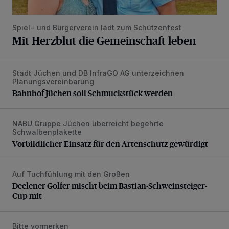
Spiel- und Bürgerverein lädt zum Schützenfest
Mit Herzblut die Gemeinschaft leben
Stadt Jüchen und DB InfraGO AG unterzeichnen
Bahnhof Jüchen soll Schmuckstück werden
Planungsvereinbarung
Bahnhof Jüchen soll Schmuckstück werden
NABU Gruppe Jüchen überreicht begehrte
Vorbildlicher Einsatz für den Artenschutz gewürdigt
Schwalbenplakette
Vorbildlicher Einsatz für den Artenschutz gewürdigt
Auf Tuchfühlung mit den Großen
Deelener Golfer mischt beim Bastian-Schweinsteiger-Cup 
Deelener Golfer mischt beim Bastian-Schweinsteiger-
Cup mit
Bitte vormerken
Mit dem Bus zur MusikMeile: Stadt und REVG bieten Zusat