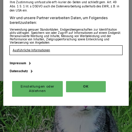
Wevelinghoven
·
Nachstehender Hilferuf erreichte uns
Ihre Zustimmung umfasst alle erft-kurier.de-Seiten und schließt gem. Art. 49
aus Wevelinghoven: „Seit Ende vergangenen Jahres
Abs. 1 S. 1 lit. a DSGVO auch die Datenverarbeitung außerhalb des EWR, z.B. in
den USA ein.
füttere ich diesen Kater in Wevelinghoven in der
Unterstraße beziehungsweise in der Grünanlage ,An
Wir und unsere Partner verarbeiten Daten, um Folgendes
bereitzustellen:
der Eiche’ in der Nähe der katholischen Kirche“, schreibt
uns Katharina Derichs.
Verwendung genauer Standortdaten. Endgeräteeigenschaften zur Identifikation
aktiv abfragen. Speichern von oder Zugriff auf Informationen auf einem Endgerät.
Personalisierte Werbung und Inhalte, Messung von Werbeleistung und der
Performance von Inhalten, Zielgruppenforschung sowie Entwicklung und
Verbesserung von Angeboten.
Ausführliche Informationen
12.08.2015 , 15:31 Uhr
Eine Minute Lesezeit
Impressum
Datenschutz
Einstellungen oder
OK
Ablehnen