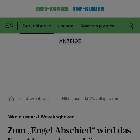
Grevenbroich
Jüchen
Sommergewinnspiel
Romm
Grevenbroich
Nikolausmarkt Wevelinghoven​
Nikolausmarkt Wevelinghoven
Zum „Engel-Abschied“ wird das