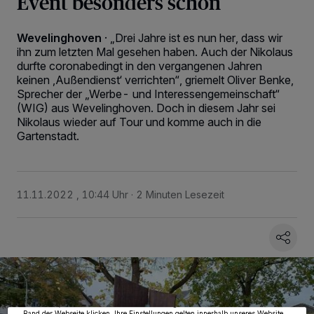
Event besonders schön
Wevelinghoven
·
„Drei Jahre ist es nun her, dass wir
ihn zum letzten Mal gesehen haben. Auch der Nikolaus
durfte coronabedingt in den vergangenen Jahren
keinen ,Außendienst‘ verrichten“, griemelt Oliver Benke,
Sprecher der „Werbe- und Interessengemeinschaft“
(WIG) aus Wevelinghoven. Doch in diesem Jahr sei
Nikolaus wieder auf Tour und komme auch in die
Gartenstadt.
11.11.2022 , 10:44 Uhr
2 Minuten Lesezeit
Wir und unsere
218
-Partner speichern und greifen auf personenbezogene Daten
wie Browserdaten oder eindeutige Kennungen auf Ihrem Gerät zu. Durch Auswahl
von OK aktivieren Sie Tracking-Technologien für die unter „Wir und unsere
Partner verarbeiten Daten, um Ihnen Dienste bereitzustellen“ aufgeführten
Zwecke. Wenn Tracker deaktiviert sind, sind manche Inhalte und Anzeigen
möglicherweise nicht mehr so relevant für Sie. Sie können dieses Menü jederzeit
wieder aufrufen, um Ihre Einstellungen zu ändern oder Ihre Einwilligung zu
widerrufen, indem Sie auf den Link Einstellungen oder Ablehnen am unteren
Rand der Webseite klicken. Ihre Einstellungen gelten innerhalb unseres Website.