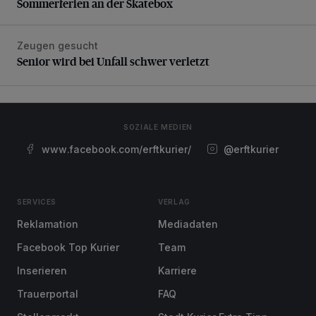
Sommerferien an der Skatebox
Zeugen gesucht
Senior wird bei Unfall schwer verletzt
Senior wird bei Unfall schwer verletzt
SOZIALE MEDIEN
www.facebook.com/erftkurier/
@erftkurier
SERVICES
VERLAG
Reklamation
Mediadaten
Facebook Top Kurier
Team
Inserieren
Karriere
Trauerportal
FAQ