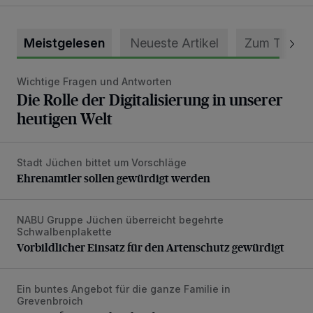
Meistgelesen
Neueste Artikel
Zum Thema
Wichtige Fragen und Antworten
Die Rolle der Digitalisierung in unserer heutigen Welt
Die Rolle der Digitalisierung in unserer
heutigen Welt
Stadt Jüchen bittet um Vorschläge
Ehrenamtler sollen gewürdigt werden
Ehrenamtler sollen gewürdigt werden
NABU Gruppe Jüchen überreicht begehrte
Vorbildlicher Einsatz für den Artenschutz gewürdigt
Schwalbenplakette
Vorbildlicher Einsatz für den Artenschutz gewürdigt
Ein buntes Angebot für die ganze Familie in
Sommerferien an der Skatebox
Grevenbroich