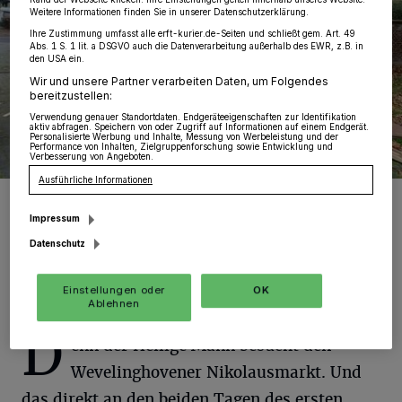
Weitere Informationen finden Sie in unserer Datenschutzerklärung.
Ihre Zustimmung umfasst alle erft-kurier.de-Seiten und schließt gem. Art. 49
Abs. 1 S. 1 lit. a DSGVO auch die Datenverarbeitung außerhalb des EWR, z.B. in
den USA ein.
Wir und unsere Partner verarbeiten Daten, um Folgendes
bereitzustellen:
Verwendung genauer Standortdaten. Endgeräteeigenschaften zur Identifikation
aktiv abfragen. Speichern von oder Zugriff auf Informationen auf einem Endgerät.
Personalisierte Werbung und Inhalte, Messung von Werbeleistung und der
Performance von Inhalten, Zielgruppenforschung sowie Entwicklung und
Verbesserung von Angeboten.
Ausführliche Informationen
Viele fleißige Helfer beteiligten sich in dieser Woche am
Weihnachtsmarkt-Aufbau in und für Wevelinghoven.
Impressum
Foto: Benke
Datenschutz
Einstellungen oder
OK
Ablehnen
D
enn der Heilige Mann besucht den
Wevelinghovener Nikolausmarkt. Und
das direkt an den beiden Tagen des ersten