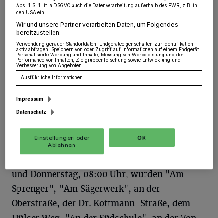
Abs. 1 S. 1 lit. a DSGVO auch die Datenverarbeitung außerhalb des EWR, z.B. in
Wevelinghoven
·
An acht Tatorten in Wevelinghoven
den USA ein.
hatten es unbekannte Täter auf Fahrzeuge der Marken
Wir und unsere Partner verarbeiten Daten, um Folgendes
BMW und Mercedes abgesehen.
bereitzustellen:
Verwendung genauer Standortdaten. Endgeräteeigenschaften zur Identifikation
aktiv abfragen. Speichern von oder Zugriff auf Informationen auf einem Endgerät.
Personalisierte Werbung und Inhalte, Messung von Werbeleistung und der
Performance von Inhalten, Zielgruppenforschung sowie Entwicklung und
Verbesserung von Angeboten.
08.06.2017 , 15:58 Uhr
Eine Minute Lesezeit
Ausführliche Informationen
Impressum
Datenschutz
Einstellungen oder
OK
Ablehnen
Im Zeitraum zwischen Mittwoch, 18:00 Uhr
und Donnerstag, 08:00 Uhr, wurden "Am
Sprenger", "Am Sägerwerk", an der
Oberstraße, der Dr. Kottmann-Straße, dem