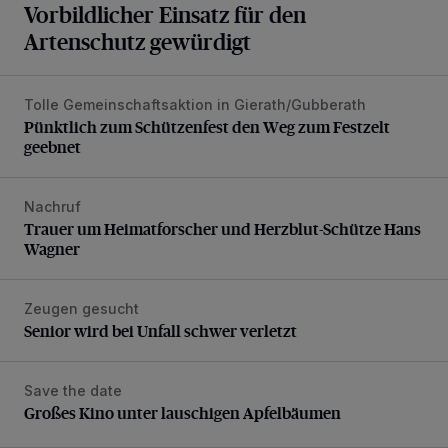
Vorbildlicher Einsatz für den
Artenschutz gewürdigt
Tolle Gemeinschaftsaktion in Gierath/Gubberath
Pünktlich zum Schützenfest den Weg zum Festzelt geebne
Pünktlich zum Schützenfest den Weg zum Festzelt
geebnet
Nachruf
Trauer um Heimatforscher und Herzblut-Schütze Hans W
Trauer um Heimatforscher und Herzblut-Schütze Hans
Wagner
Zeugen gesucht
Senior wird bei Unfall schwer verletzt
Senior wird bei Unfall schwer verletzt
Save the date
Großes Kino unter lauschigen Apfelbäumen
Großes Kino unter lauschigen Apfelbäumen