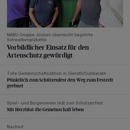
NABU Gruppe Jüchen überreicht begehrte
Schwalbenplakette
Vorbildlicher Einsatz für den
Artenschutz gewürdigt
Tolle Gemeinschaftsaktion in Gierath/Gubberath
Pünktlich zum Schützenfest den Weg zum Festzelt geebne
Pünktlich zum Schützenfest den Weg zum Festzelt
geebnet
Spiel- und Bürgerverein lädt zum Schützenfest
Mit Herzblut die Gemeinschaft leben
Mit Herzblut die Gemeinschaft leben
Nachruf
Trauer um Heimatforscher und Herzblut-Schütze Hans W