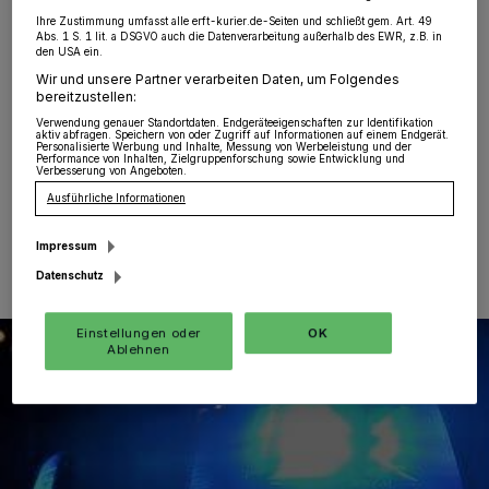
Südstadt
·
An der Aluminiumstraße parkte am
Ihre Zustimmung umfasst alle erft-kurier.de-Seiten und schließt gem. Art. 49
Abs. 1 S. 1 lit. a DSGVO auch die Datenverarbeitung außerhalb des EWR, z.B. in
Freitagmorgen zwischen 7 und 11.15 Uhr ein
den USA ein.
Wohnmobil mit einem angebrachten Fahrradträger. Auf
Wir und unsere Partner verarbeiten Daten, um Folgendes
dem Fahrradträger befand sich ein gelbes e-
bereitzustellen:
Mountainbike der Marke „BULLS“, welches mit einem
Verwendung genauer Standortdaten. Endgeräteeigenschaften zur Identifikation
Kettenschloss gesichert war.
aktiv abfragen. Speichern von oder Zugriff auf Informationen auf einem Endgerät.
Personalisierte Werbung und Inhalte, Messung von Werbeleistung und der
Performance von Inhalten, Zielgruppenforschung sowie Entwicklung und
Verbesserung von Angeboten.
Ausführliche Informationen
10.10.2022 , 11:01 Uhr
Eine Minute Lesezeit
Impressum
Datenschutz
Einstellungen oder
OK
Ablehnen