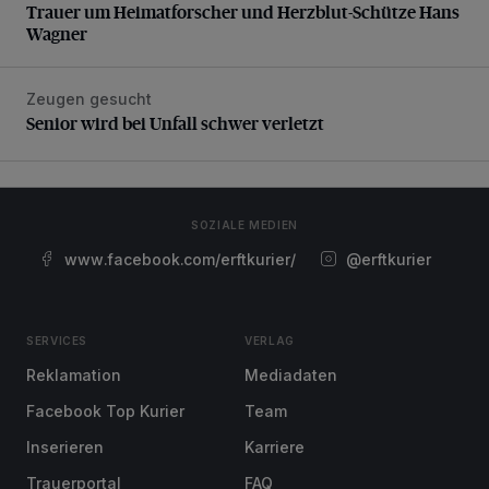
Trauer um Heimatforscher und Herzblut-Schütze Hans
Wagner
Zeugen gesucht
Senior wird bei Unfall schwer verletzt
Senior wird bei Unfall schwer verletzt
SOZIALE MEDIEN
www.facebook.com/erftkurier/
@erftkurier
SERVICES
VERLAG
Reklamation
Mediadaten
Facebook Top Kurier
Team
Inserieren
Karriere
Trauerportal
FAQ