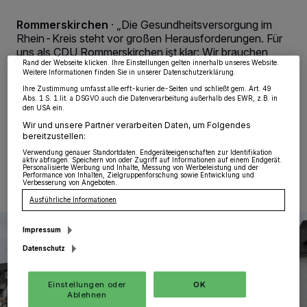
von OK aktivieren Sie Tracking-Technologien für die unter „Wir und unsere
Partner verarbeiten Daten, um Ihnen Dienste bereitzustellen“ aufgeführten
Rommerskirchen
·
„Die Gesundheitsversorgung im
Zwecke. Wenn Tracker deaktiviert sind, sind manche Inhalte und Anzeigen
möglicherweise nicht mehr so relevant für Sie. Sie können dieses Menü jederzeit
Rhein-Kreis steht vor großen Herausforderungen. Für
wieder aufrufen, um Ihre Einstellungen zu ändern oder Ihre Einwilligung zu
uns als CDU Rommerskirchen ist klar: Wir brauchen
widerrufen, indem Sie auf den Link Einstellungen oder Ablehnen am unteren
Rand der Webseite klicken. Ihre Einstellungen gelten innerhalb unseres Website.
eine zukunftssichere Lösung, die den Erhalt des
Weitere Informationen finden Sie in unserer Datenschutzerklärung.
,Rheinland Klinikums‘ mit allen drei Standorten sichert“,
Ihre Zustimmung umfasst alle erft-kurier.de-Seiten und schließt gem. Art. 49
betont Geschäftsführer Daniel Zeißler.
Abs. 1 S. 1 lit. a DSGVO auch die Datenverarbeitung außerhalb des EWR, z.B. in
den USA ein.
Wir und unsere Partner verarbeiten Daten, um Folgendes
bereitzustellen:
04.11.2024 , 11:10 Uhr
Eine Minute Lesezeit
Verwendung genauer Standortdaten. Endgeräteeigenschaften zur Identifikation
aktiv abfragen. Speichern von oder Zugriff auf Informationen auf einem Endgerät.
Personalisierte Werbung und Inhalte, Messung von Werbeleistung und der
Performance von Inhalten, Zielgruppenforschung sowie Entwicklung und
Verbesserung von Angeboten.
Ausführliche Informationen
Impressum
Datenschutz
Einstellungen oder
OK
Ablehnen