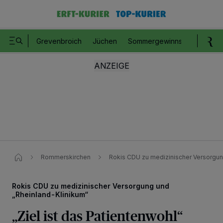
Grevenbroich
Jüchen
Sommergewinnspiel
Romm
Rommerskirchen
Rokis CDU zu medizinischer Versorgun
Rokis CDU zu medizinischer Versorgung und
„Rheinland-Klinikum“
„Ziel ist das Patientenwohl“
Wir und unsere
218
-Partner speichern und greifen auf personenbezogene Daten
wie Browserdaten oder eindeutige Kennungen auf Ihrem Gerät zu. Durch Auswahl