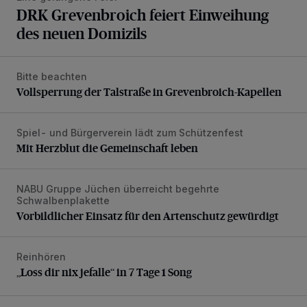
DRK Grevenbroich feiert Einweihung
des neuen Domizils
Bitte beachten
Vollsperrung der Talstraße in Grevenbroich-Kapellen
Vollsperrung der Talstraße in Grevenbroich-Kapellen
Spiel- und Bürgerverein lädt zum Schützenfest
Mit Herzblut die Gemeinschaft leben
Mit Herzblut die Gemeinschaft leben
NABU Gruppe Jüchen überreicht begehrte
Vorbildlicher Einsatz für den Artenschutz gewürdigt
Schwalbenplakette
Vorbildlicher Einsatz für den Artenschutz gewürdigt
Reinhören
„Loss dir nix jefalle“ in 7 Tage 1 Song
„Loss dir nix jefalle“ in 7 Tage 1 Song