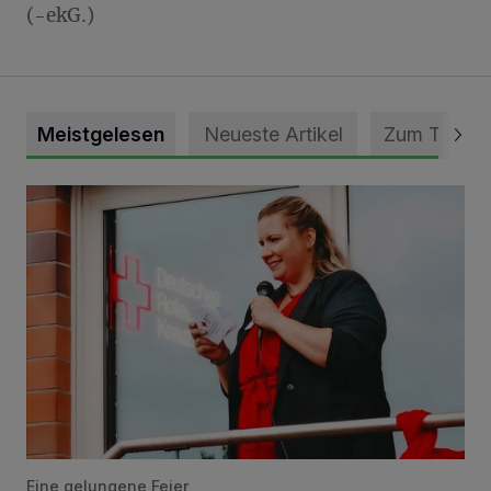
(-ekG.)
Meistgelesen
Neueste Artikel
Zum Thema
DRK Grevenbroich feiert Einweihung des neuen Domizils
Eine gelungene Feier