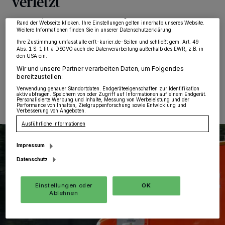
verletzt
möglicherweise nicht mehr so relevant für Sie. Sie können dieses Menü jederzeit
wieder aufrufen, um Ihre Einstellungen zu ändern oder Ihre Einwilligung zu
widerrufen, indem Sie auf den Link Einstellungen oder Ablehnen am unteren
Rand der Webseite klicken. Ihre Einstellungen gelten innerhalb unseres Website.
Anstel
·
An Allerheiligen um 7 Uhr erhielt die Polizei
Weitere Informationen finden Sie in unserer Datenschutzerklärung.
Kenntnis über einen Verkehrsunfall in Anstel.
Ihre Zustimmung umfasst alle erft-kurier.de-Seiten und schließt gem. Art. 49
Abs. 1 S. 1 lit. a DSGVO auch die Datenverarbeitung außerhalb des EWR, z.B. in
den USA ein.
Wir und unsere Partner verarbeiten Daten, um Folgendes
bereitzustellen:
04.11.2024 , 11:05 Uhr
Eine Minute Lesezeit
Verwendung genauer Standortdaten. Endgeräteeigenschaften zur Identifikation
aktiv abfragen. Speichern von oder Zugriff auf Informationen auf einem Endgerät.
Personalisierte Werbung und Inhalte, Messung von Werbeleistung und der
Performance von Inhalten, Zielgruppenforschung sowie Entwicklung und
Verbesserung von Angeboten.
Ausführliche Informationen
Impressum
Datenschutz
Einstellungen oder
OK
Ablehnen