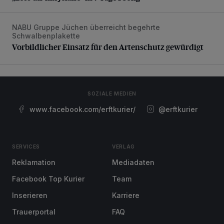
NABU Gruppe Jüchen überreicht begehrte
Vorbildlicher Einsatz für den Artenschutz gewürdigt
Schwalbenplakette
Vorbildlicher Einsatz für den Artenschutz gewürdigt
SOZIALE MEDIEN
www.facebook.com/erftkurier/
@erftkurier
SERVICES
VERLAG
Reklamation
Mediadaten
Facebook Top Kurier
Team
Inserieren
Karriere
Trauerportal
FAQ