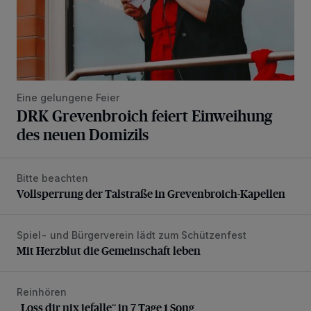
Eine gelungene Feier
DRK Grevenbroich feiert Einweihung
des neuen Domizils
Bitte beachten
Vollsperrung der Talstraße in Grevenbroich-Kapellen
Vollsperrung der Talstraße in Grevenbroich-Kapellen
Spiel- und Bürgerverein lädt zum Schützenfest
Mit Herzblut die Gemeinschaft leben
Mit Herzblut die Gemeinschaft leben
Reinhören
„Loss dir nix jefalle“ in 7 Tage 1 Song
„Loss dir nix jefalle“ in 7 Tage 1 Song