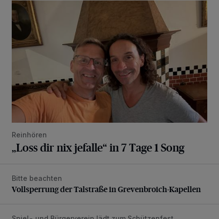
„Loss dir nix jefalle“ in 7 Tage 1 Song
Reinhören
„Loss dir nix jefalle“ in 7 Tage 1 Song
Bitte beachten
Vollsperrung der Talstraße in Grevenbroich-Kapellen
Vollsperrung der Talstraße in Grevenbroich-Kapellen
Spiel- und Bürgerverein lädt zum Schützenfest