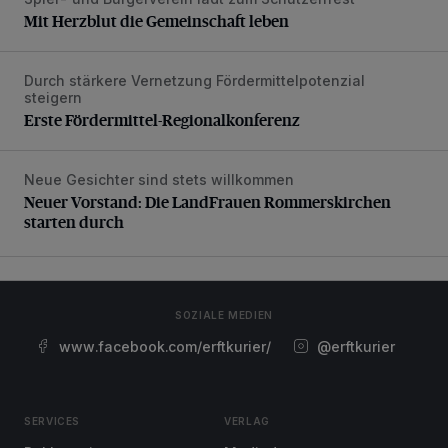
Mit Herzblut die Gemeinschaft leben
Mit Herzblut die Gemeinschaft leben
Durch stärkere Vernetzung Fördermittelpotenzial
Erste Fördermittel-Regionalkonferenz
steigern
Erste Fördermittel-Regionalkonferenz
Neue Gesichter sind stets willkommen
Neuer Vorstand: Die LandFrauen Rommerskirchen starten 
Neuer Vorstand: Die LandFrauen Rommerskirchen
starten durch
SOZIALE MEDIEN
www.facebook.com/erftkurier/
@erftkurier
SERVICES
VERLAG