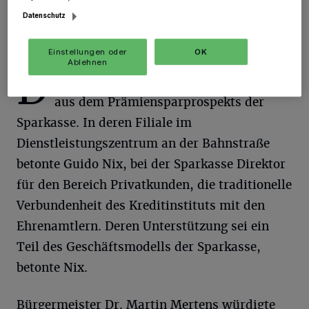
Datenschutz
Einstellungen oder
OK
Ablehnen
D
as Geld ist ein Teil des Zweckertrags
aus dem Prämiensparprospekts der
Sparkasse. In deren Filiale im
Dienstleistungszentrum an der Bahnstraße
betonte Guido Nix, bei der Sparkasse Direktor
für den Bereich Privatkunden, die traditionelle
Verbundenheit des Kreditinstituts mit den
Ehrenamtlern. Deren Unterstützung sei ein
Teil des Geschäftsmodells der Sparkasse,
betonte Nix.
Bürgermeister Dr. Martin Mertens würdigte