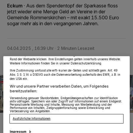
Eckum
·
Aus dem Spendentopf der Sparkasse floss
jetzt wieder eine Menge Geld an Vereine in der
Gemeinde Rommerskirchen – mit exakt 15.500 Euro
sogar mehr als in den vergangenen Jahren.
Wir und unsere
218
-Partner speichern und greifen auf personenbezogene Daten
wie Browserdaten oder eindeutige Kennungen auf Ihrem Gerät zu. Durch Auswahl
von OK aktivieren Sie Tracking-Technologien für die unter „Wir und unsere
Partner verarbeiten Daten, um Ihnen Dienste bereitzustellen“ aufgeführten
Zwecke. Wenn Tracker deaktiviert sind, sind manche Inhalte und Anzeigen
möglicherweise nicht mehr so relevant für Sie. Sie können dieses Menü jederzeit
04.04.2025 , 16:39 Uhr
2 Minuten Lesezeit
wieder aufrufen, um Ihre Einstellungen zu ändern oder Ihre Einwilligung zu
widerrufen, indem Sie auf den Link Einstellungen oder Ablehnen am unteren
Rand der Webseite klicken. Ihre Einstellungen gelten innerhalb unseres Website.
Weitere Informationen finden Sie in unserer Datenschutzerklärung.
Ihre Zustimmung umfasst alle erft-kurier.de-Seiten und schließt gem. Art. 49
Abs. 1 S. 1 lit. a DSGVO auch die Datenverarbeitung außerhalb des EWR, z.B. in
den USA ein.
Wir und unsere Partner verarbeiten Daten, um Folgendes
bereitzustellen:
Verwendung genauer Standortdaten. Endgeräteeigenschaften zur Identifikation
aktiv abfragen. Speichern von oder Zugriff auf Informationen auf einem Endgerät.
Personalisierte Werbung und Inhalte, Messung von Werbeleistung und der
Performance von Inhalten, Zielgruppenforschung sowie Entwicklung und
Verbesserung von Angeboten.
Viel Freude über den Geldsegen, den die Sparkasse möglich
Ausführliche Informationen
machte.
Foto: Sparkasse
Impressum