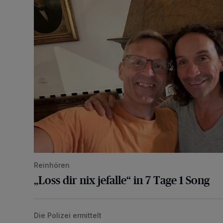
Reinhören
„Loss dir nix jefalle“ in 7 Tage 1 Song
Die Polizei ermittelt
Motorrad-Diebe lassen Beute zurück