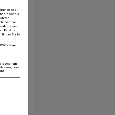
erdaten oder
chnologien für
führten
cht mehr so
 ändern oder
ren Rand der
 finden Sie in
. a DSGVO auch
n. Speichern
, Messung von
 und