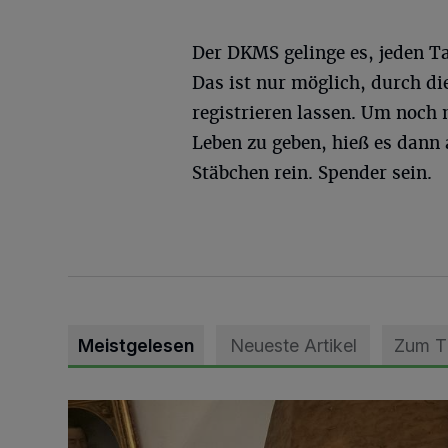
Der DKMS gelinge es, jeden T
Das ist nur möglich, durch di
registrieren lassen. Um noch
Leben zu geben, hieß es dann 
Stäbchen rein. Spender sein.
Meistgelesen
Neueste Artikel
Zum 
„Loss dir nix jefalle“ in 7 Tage 1 Song