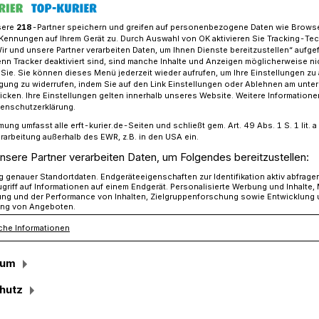
sere
218
-Partner speichern und greifen auf personenbezogene Daten wie Brows
Kennungen auf Ihrem Gerät zu. Durch Auswahl von OK aktivieren Sie Tracking-Te
Wir und unsere Partner verarbeiten Daten, um Ihnen Dienste bereitzustellen“ aufge
n übergibt 15.000 Euro an die DKMS
n Tracker deaktiviert sind, sind manche Inhalte und Anzeigen möglicherweise ni
r Sie. Sie können dieses Menü jederzeit wieder aufrufen, um Ihre Einstellungen zu
ligung zu widerrufen, indem Sie auf den Link Einstellungen oder Ablehnen am unte
icken. Ihre Einstellungen gelten innerhalb unseres Website. Weitere Informationen
tenschutzerklärung.
 15.000 Euro an die DKMS
mung umfasst alle erft-kurier.de-Seiten und schließt gem. Art. 49 Abs. 1 S. 1 lit
nce auf ein zweites
rarbeitung außerhalb des EWR, z.B. in den USA ein.
nsere Partner verarbeiten Daten, um Folgendes bereitzustellen:
genauer Standortdaten. Endgeräteeigenschaften zur Identifikation aktiv abfrage
griff auf Informationen auf einem Endgerät. Personalisierte Werbung und Inhalte
ung und der Performance von Inhalten, Zielgruppenforschung sowie Entwicklung
ng von Angeboten.
che Informationen
„Gemeinsam gegen Blutkrebs“
rtretung des Gymnasiums Jüchen Ende
sum
hemenwoche voller Aktionen zugunsten
hutz
ohltätigkeitswanderung abgeschlossen
egten Kilometer wurde Geld für den guten