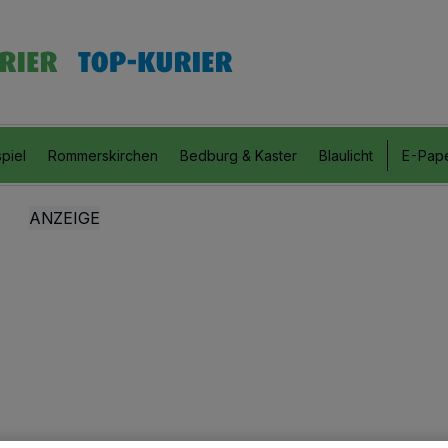
piel
Rommerskirchen
Bedburg & Kaster
Blaulicht
E-Pap