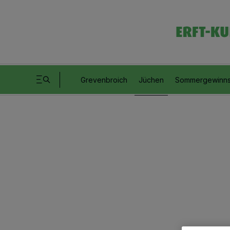
Grevenbroich
Jüchen
Sommergewinns