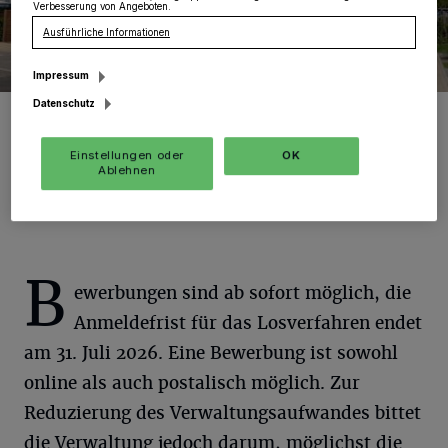
Verbesserung von Angeboten.
Ausführliche Informationen
Impressum
Datenschutz
Das Losverfahren für die beiden letzten freien städtischen
Grundstücke in der Ressourcenschutzsiedlung Kaster läuft bis Ende
Juli.
Einstellungen oder
OK
Foto: SBed.
Ablehnen
B
ewerbungen sind ab sofort möglich, die
Anmeldefrist für das Losverfahren endet
am 31. Juli 2026. Eine Bewerbung ist sowohl
online als auch postalisch möglich. Zur
Reduzierung des Verwaltungsaufwandes bittet
die Verwaltung jedoch darum, möglichst die