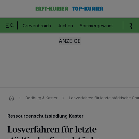
Grevenbroich
Jüchen
Sommergewinnspiel
Romm
Bedburg & Kaster
Losverfahren für letzte städtische Gr
Ressourcenschutzsiedlung Kaster
Losverfahren für letzte