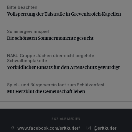
Bitte beachten
Vollsperrung der Talstraße in Grevenbroich-Kapellen
Vollsperrung der Talstraße in Grevenbroich-Kapellen
Sommergewinnspiel
Die schönsten Sommermomente gesucht
Die schönsten Sommermomente gesucht
NABU Gruppe Jüchen überreicht begehrte
Vorbildlicher Einsatz für den Artenschutz gewürdigt
Schwalbenplakette
Vorbildlicher Einsatz für den Artenschutz gewürdigt
Spiel- und Bürgerverein lädt zum Schützenfest
Mit Herzblut die Gemeinschaft leben
Mit Herzblut die Gemeinschaft leben
SOZIALE MEDIEN
www.facebook.com/erftkurier/
@erftkurier