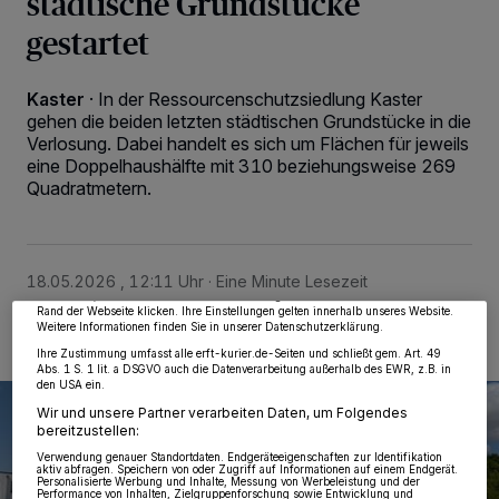
städtische Grundstücke
gestartet
Kaster
·
In der Ressourcenschutzsiedlung Kaster
gehen die beiden letzten städtischen Grundstücke in die
Verlosung. Dabei handelt es sich um Flächen für jeweils
eine Doppelhaushälfte mit 310 beziehungsweise 269
Quadratmetern.
Wir und unsere
218
-Partner speichern und greifen auf personenbezogene Daten
wie Browserdaten oder eindeutige Kennungen auf Ihrem Gerät zu. Durch Auswahl
von OK aktivieren Sie Tracking-Technologien für die unter „Wir und unsere
Partner verarbeiten Daten, um Ihnen Dienste bereitzustellen“ aufgeführten
Zwecke. Wenn Tracker deaktiviert sind, sind manche Inhalte und Anzeigen
möglicherweise nicht mehr so relevant für Sie. Sie können dieses Menü jederzeit
18.05.2026 , 12:11 Uhr
Eine Minute Lesezeit
wieder aufrufen, um Ihre Einstellungen zu ändern oder Ihre Einwilligung zu
widerrufen, indem Sie auf den Link Einstellungen oder Ablehnen am unteren
Rand der Webseite klicken. Ihre Einstellungen gelten innerhalb unseres Website.
Weitere Informationen finden Sie in unserer Datenschutzerklärung.
Ihre Zustimmung umfasst alle erft-kurier.de-Seiten und schließt gem. Art. 49
Abs. 1 S. 1 lit. a DSGVO auch die Datenverarbeitung außerhalb des EWR, z.B. in
den USA ein.
Wir und unsere Partner verarbeiten Daten, um Folgendes
bereitzustellen:
Verwendung genauer Standortdaten. Endgeräteeigenschaften zur Identifikation
aktiv abfragen. Speichern von oder Zugriff auf Informationen auf einem Endgerät.
Personalisierte Werbung und Inhalte, Messung von Werbeleistung und der
Performance von Inhalten, Zielgruppenforschung sowie Entwicklung und