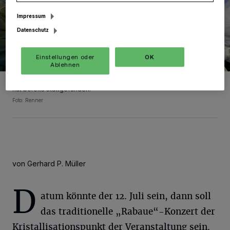
Impressum
Datenschutz
Einstellungen oder
OK
Ablehnen
Ein erstes Arbeitstreffen mit Peter van den Brock von den „Rabaue“
hat bereits stattgefunden.
Foto: Renner
von Gerhard P. Müller
D
atum könnte der 12. Juli sein, dann soll
das traditionelle „Rabaue“-Konzert der
Kristallisationspunkt der Veranstaltung sein.