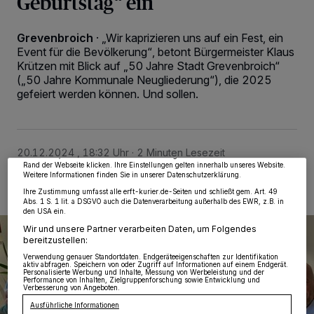
Geburtstag“ ein
Grevenbroich
·
„Wir kaprizieren uns auf ein Fest, ein
Event für die Bevölkerung“, betont Bürgermeister Klaus
Krützen mit Blick auf „50 Jahre Stadt Grevenbroich“
(„50 Jahre Kommunale Neugliederung“), die 2025
Wir und unsere
218
-Partner speichern und greifen auf personenbezogene Daten
gefeiert werden können. Und sollen.
wie Browserdaten oder eindeutige Kennungen auf Ihrem Gerät zu. Durch Auswahl
von OK aktivieren Sie Tracking-Technologien für die unter „Wir und unsere
Partner verarbeiten Daten, um Ihnen Dienste bereitzustellen“ aufgeführten
Zwecke. Wenn Tracker deaktiviert sind, sind manche Inhalte und Anzeigen
möglicherweise nicht mehr so relevant für Sie. Sie können dieses Menü jederzeit
wieder aufrufen, um Ihre Einstellungen zu ändern oder Ihre Einwilligung zu
20.12.2024 , 18:32 Uhr
2 Minuten Lesezeit
widerrufen, indem Sie auf den Link Einstellungen oder Ablehnen am unteren
Rand der Webseite klicken. Ihre Einstellungen gelten innerhalb unseres Website.
Weitere Informationen finden Sie in unserer Datenschutzerklärung.
Ihre Zustimmung umfasst alle erft-kurier.de-Seiten und schließt gem. Art. 49
Abs. 1 S. 1 lit. a DSGVO auch die Datenverarbeitung außerhalb des EWR, z.B. in
den USA ein.
Wir und unsere Partner verarbeiten Daten, um Folgendes
bereitzustellen:
Verwendung genauer Standortdaten. Endgeräteeigenschaften zur Identifikation
aktiv abfragen. Speichern von oder Zugriff auf Informationen auf einem Endgerät.
Personalisierte Werbung und Inhalte, Messung von Werbeleistung und der
Performance von Inhalten, Zielgruppenforschung sowie Entwicklung und
Verbesserung von Angeboten.
Ausführliche Informationen