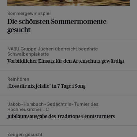
Sommergewinnspiel
Die schönsten Sommermomente
gesucht
NABU Gruppe Jüchen überreicht begehrte
Vorbildlicher Einsatz für den Artenschutz gewürdigt
Schwalbenplakette
Vorbildlicher Einsatz für den Artenschutz gewürdigt
Reinhören
„Loss dir nix jefalle“ in 7 Tage 1 Song
„Loss dir nix jefalle“ in 7 Tage 1 Song
Jakob-Hombach-Gedächtnis-Turnier des
Jubiläumsausgabe des Traditions-Tennisturniers
Hochneukircher TC
Jubiläumsausgabe des Traditions-Tennisturniers
Zeugen gesucht
Senior wird bei Unfall schwer verletzt