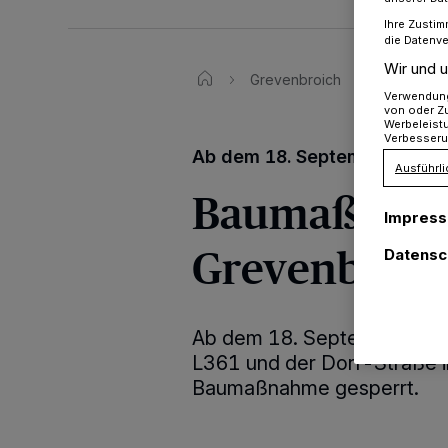
Ihre Zustim
die Datenve
Wir und u
Grevenbroich
aaaaaa
Verwendung 
von oder Zu
Werbeleist
Verbesseru
Ab dem 18. September
Ausführli
Baumaßnahm
Impres
Grevenbroi
Datensc
Ab dem 18. September wird
L361 und der Dorf-Straße 
Baumaßnahme gesperrt.