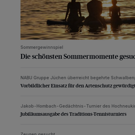
Sommergewinnspiel
Die schönsten Sommermomente gesu
NABU Gruppe Jüchen überreicht begehrte Schwalben
Vorbildlicher Einsatz für den Artenschutz gewürdigt
Vorbildlicher Einsatz für den Artenschutz gewürdig
Jakob-Hombach-Gedächtnis-Turnier des Hochneuki
Jubiläumsausgabe des Traditions-Tennisturniers
Jubiläumsausgabe des Traditions-Tennisturniers
Zeugen gesucht
Senior wird bei Unfall schwer verletzt