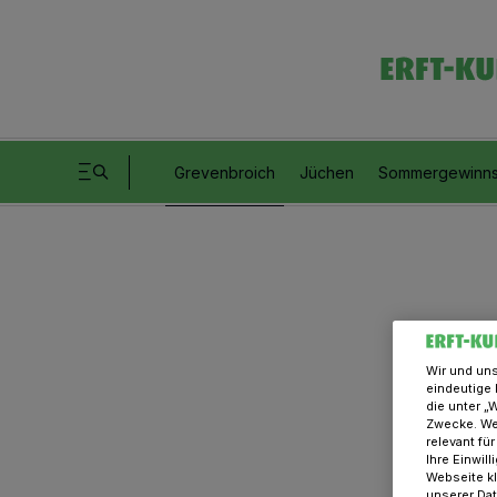
Grevenbroich
Jüchen
Sommergewinns
Wir und un
eindeutige 
die unter „
Zwecke. Wen
relevant fü
Ihre Einwil
Webseite kl
unserer Da