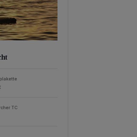
cht
plakette
t
rcher TC