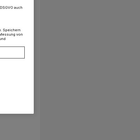
. a DSGVO auch
n. Speichern
, Messung von
 und