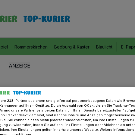
piel
Rommerskirchen
Bedburg & Kaster
Blaulicht
E-Pap
sere
218
-Partner speichern und greifen auf personenbezogene Daten wie Brows
Kennungen auf Ihrem Gerät zu. Durch Auswahl von OK aktivieren Sie Tracking-Te
Wir und unsere Partner verarbeiten Daten, um Ihnen Dienste bereitzustellen“ aufge
n Tracker deaktiviert sind, sind manche Inhalte und Anzeigen möglicherweise ni
r Sie. Sie können dieses Menü jederzeit wieder aufrufen, um Ihre Einstellungen zu
ligung zu widerrufen, indem Sie auf den Link Einstellungen oder Ablehnen am unte
icken. Ihre Einstellungen gelten innerhalb unseres Website. Weitere Informationen
tenschutzerklärung.