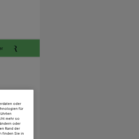
er
Anzeigen aufgeben
Reklamation
erdaten oder
chnologien für
führten
cht mehr so
 ändern oder
ren Rand der
 finden Sie in