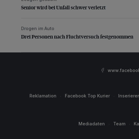
Senior wird bei Unfall schwer verletzt
Drogen im Auto
Drei Personen nach Fluchtversuch festgenommen
Drei Personen nach Fluchtversuch festgenommen
www.facebook.
Reklamation
Facebook Top Kurier
Inseriere
Mediadaten
Team
Ka