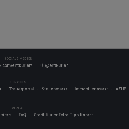
SOZIALE MEDIEN
com/erftkurier/
@erftkurier
SERVICES
n
Trauerportal
Stellenmarkt
Immobilienmarkt
AZUBI
VERLAG
rriere
FAQ
Stadt Kurier Extra Tipp Kaarst