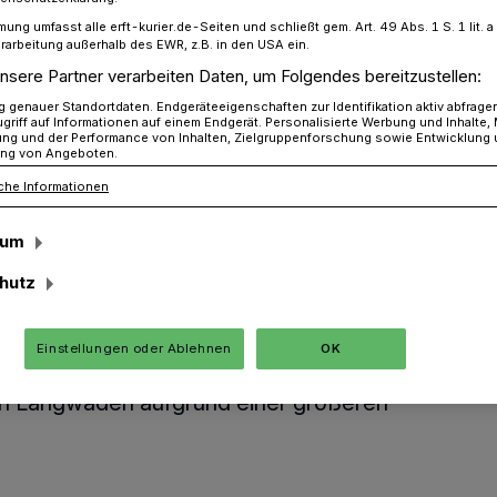
mung umfasst alle erft-kurier.de-Seiten und schließt gem. Art. 49 Abs. 1 S. 1 lit
rarbeitung außerhalb des EWR, z.B. in den USA ein.
nsere Partner verarbeiten Daten, um Folgendes bereitzustellen:
genauer Standortdaten. Endgeräteeigenschaften zur Identifikation aktiv abfrage
griff auf Informationen auf einem Endgerät. Personalisierte Werbung und Inhalte
ung und der Performance von Inhalten, Zielgruppenforschung sowie Entwicklung
ng von Angeboten.
che Informationen
e zwischen
sum
ch und Langwaden
hutz
Einstellungen oder Ablehnen
OK
 die Langwadener Straße zwischen der
in Langwaden aufgrund einer größeren