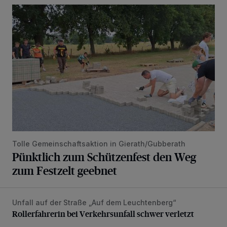
Pünktlich zum Schützenfest den Weg zum Festzelt geebne
Tolle Gemeinschaftsaktion in Gierath/Gubberath
Pünktlich zum Schützenfest den Weg
zum Festzelt geebnet
Unfall auf der Straße „Auf dem Leuchtenberg“
Rollerfahrerin bei Verkehrsunfall schwer verletzt
Rollerfahrerin bei Verkehrsunfall schwer verletzt