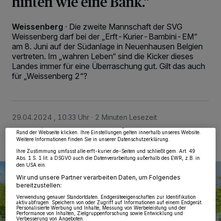
hinten wie eine Bank.“
Weissenberg
·
Die zweite Mannschaft der SVG
Weissenberg darf bei der „Erft-Kurier-Bambini-EM“
am 8. Juni auf der Südanlage in Neuenhausen Belgien
vertreten. Im „wahren Leben“ sind die Kicker dieses
Landes immer für eine Überraschung gut. Gilt das auch
für „Weissenberg 2“?
Wir und unsere
218
-Partner speichern und greifen auf personenbezogene Daten
wie Browserdaten oder eindeutige Kennungen auf Ihrem Gerät zu. Durch Auswahl
von OK aktivieren Sie Tracking-Technologien für die unter „Wir und unsere
Partner verarbeiten Daten, um Ihnen Dienste bereitzustellen“ aufgeführten
Zwecke. Wenn Tracker deaktiviert sind, sind manche Inhalte und Anzeigen
möglicherweise nicht mehr so relevant für Sie. Sie können dieses Menü jederzeit
29.04.2024 , 10:33 Uhr
2 Minuten Lesezeit
wieder aufrufen, um Ihre Einstellungen zu ändern oder Ihre Einwilligung zu
widerrufen, indem Sie auf den Link Einstellungen oder Ablehnen am unteren
Rand der Webseite klicken. Ihre Einstellungen gelten innerhalb unseres Website.
Weitere Informationen finden Sie in unserer Datenschutzerklärung.
Ihre Zustimmung umfasst alle erft-kurier.de-Seiten und schließt gem. Art. 49
Abs. 1 S. 1 lit. a DSGVO auch die Datenverarbeitung außerhalb des EWR, z.B. in
den USA ein.
Wir und unsere Partner verarbeiten Daten, um Folgendes
bereitzustellen:
Verwendung genauer Standortdaten. Endgeräteeigenschaften zur Identifikation
aktiv abfragen. Speichern von oder Zugriff auf Informationen auf einem Endgerät.
Personalisierte Werbung und Inhalte, Messung von Werbeleistung und der
Performance von Inhalten, Zielgruppenforschung sowie Entwicklung und
Verbesserung von Angeboten.