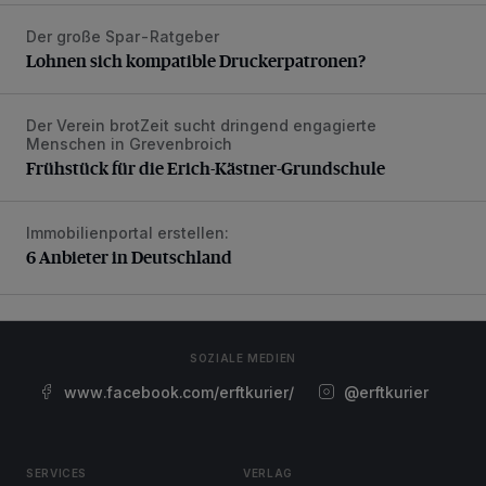
Der große Spar-Ratgeber
Lohnen sich kompatible Druckerpatronen?
Lohnen sich kompatible Druckerpatronen?
Der Verein brotZeit sucht dringend engagierte
Frühstück für die Erich-Kästner-Grundschule
Menschen in Grevenbroich
Frühstück für die Erich-Kästner-Grundschule
Immobilienportal erstellen:
6 Anbieter in Deutschland
6 Anbieter in Deutschland
SOZIALE MEDIEN
www.facebook.com/erftkurier/
@erftkurier
SERVICES
VERLAG