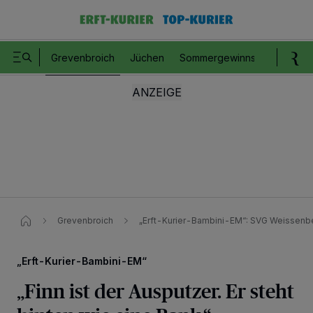
Grevenbroich
Jüchen
Sommergewinnspiel
Romm
Grevenbroich
„Erft-Kurier-Bambini-EM“: SVG Weissenb
„Erft-Kurier-Bambini-EM“
„Finn ist der Ausputzer. Er steht