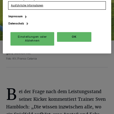
Ausführliche Informationen
Impressum
Datenschutz
Einstellungen oder
OK
Ablehnen
„Was sind wir? Ein Team!“ So lautet der Schlachtruf der zweiten
Mannschaft der SVG Weissenberg. Sponsor Carsten Paul jubelte
ganz schnell mit.
Foto: KV./Franco Catania
B
ei der Frage nach dem Leistungsstand
seiner Kicker kommentiert Trainer Sven
Hambloch: „Die wissen inzwischen alle, wo