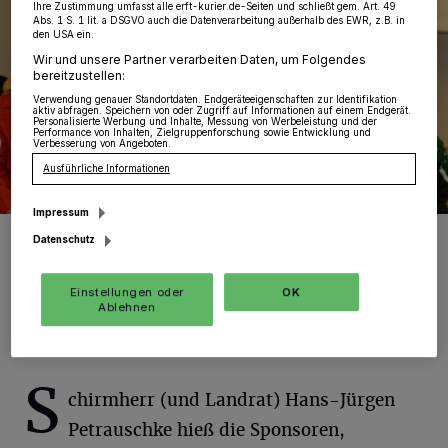
Ihre Zustimmung umfasst alle erft-kurier.de-Seiten und schließt gem. Art. 49
Abs. 1 S. 1 lit. a DSGVO auch die Datenverarbeitung außerhalb des EWR, z.B. in
den USA ein.
Wir und unsere Partner verarbeiten Daten, um Folgendes
bereitzustellen:
Verwendung genauer Standortdaten. Endgeräteeigenschaften zur Identifikation
aktiv abfragen. Speichern von oder Zugriff auf Informationen auf einem Endgerät.
Personalisierte Werbung und Inhalte, Messung von Werbeleistung und der
Performance von Inhalten, Zielgruppenforschung sowie Entwicklung und
Verbesserung von Angeboten.
Ausführliche Informationen
Impressum
Der Landrat mit seinen Helfern: Die fünf Jungen lösten sich beim
Datenschutz
Ziehen der zweimal 24 Lose absolut fair ab.
Foto: KV./Gerhard P. Müller
Einstellungen oder
OK
Ablehnen
S
chirmherr (und Landrat) Hans-Jürgen
Petrauschke hieß die Sponsoren,