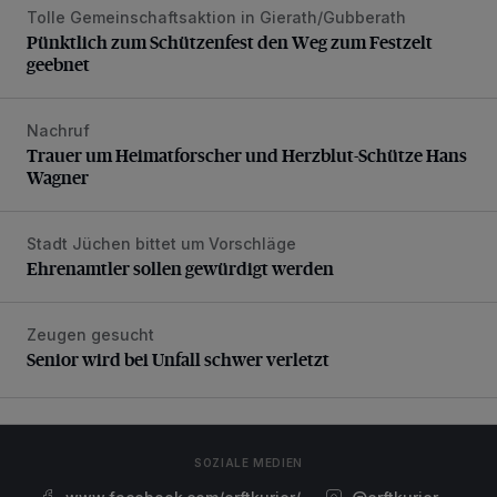
Tolle Gemeinschaftsaktion in Gierath/Gubberath
Pünktlich zum Schützenfest den Weg zum Festzelt geebne
Pünktlich zum Schützenfest den Weg zum Festzelt
geebnet
Nachruf
Trauer um Heimatforscher und Herzblut-Schütze Hans W
Trauer um Heimatforscher und Herzblut-Schütze Hans
Wagner
Stadt Jüchen bittet um Vorschläge
Ehrenamtler sollen gewürdigt werden
Ehrenamtler sollen gewürdigt werden
Zeugen gesucht
Senior wird bei Unfall schwer verletzt
Senior wird bei Unfall schwer verletzt
SOZIALE MEDIEN