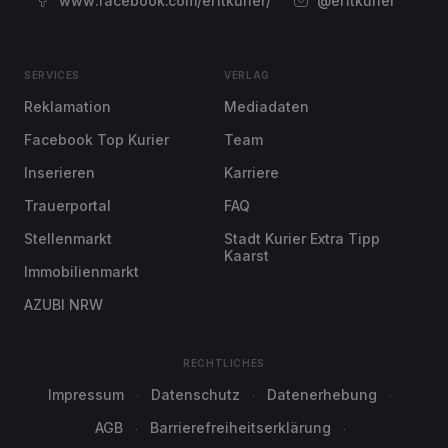
www.facebook.com/erftkurier/
@erftkurier
SERVICES
VERLAG
Reklamation
Mediadaten
Facebook Top Kurier
Team
Inserieren
Karriere
Trauerportal
FAQ
Stellenmarkt
Stadt Kurier Extra Tipp
Kaarst
Immobilienmarkt
AZUBI NRW
RECHTLICHES
Impressum
Datenschutz
Datenerhebung
AGB
Barrierefreiheitserklärung