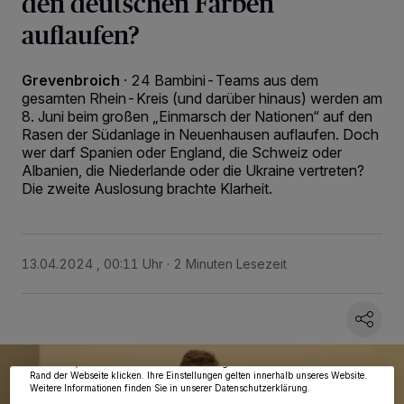
den deutschen Farben
auflaufen?
Grevenbroich
·
24 Bambini-Teams aus dem
gesamten Rhein-Kreis (und darüber hinaus) werden am
8. Juni beim großen „Einmarsch der Nationen“ auf den
Rasen der Südanlage in Neuenhausen auflaufen. Doch
wer darf Spanien oder England, die Schweiz oder
Albanien, die Niederlande oder die Ukraine vertreten?
Die zweite Auslosung brachte Klarheit.
13.04.2024 , 00:11 Uhr
2 Minuten Lesezeit
Wir und unsere
218
-Partner speichern und greifen auf personenbezogene Daten
wie Browserdaten oder eindeutige Kennungen auf Ihrem Gerät zu. Durch Auswahl
von OK aktivieren Sie Tracking-Technologien für die unter „Wir und unsere
Partner verarbeiten Daten, um Ihnen Dienste bereitzustellen“ aufgeführten
Zwecke. Wenn Tracker deaktiviert sind, sind manche Inhalte und Anzeigen
möglicherweise nicht mehr so relevant für Sie. Sie können dieses Menü jederzeit
wieder aufrufen, um Ihre Einstellungen zu ändern oder Ihre Einwilligung zu
widerrufen, indem Sie auf den Link Einstellungen oder Ablehnen am unteren
Rand der Webseite klicken. Ihre Einstellungen gelten innerhalb unseres Website.
Weitere Informationen finden Sie in unserer Datenschutzerklärung.