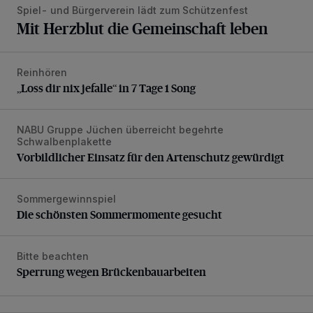
Spiel- und Bürgerverein lädt zum Schützenfest
Mit Herzblut die Gemeinschaft leben
Reinhören
„Loss dir nix jefalle“ in 7 Tage 1 Song
„Loss dir nix jefalle“ in 7 Tage 1 Song
NABU Gruppe Jüchen überreicht begehrte
Vorbildlicher Einsatz für den Artenschutz gewürdigt
Schwalbenplakette
Vorbildlicher Einsatz für den Artenschutz gewürdigt
Sommergewinnspiel
Die schönsten Sommermomente gesucht
Die schönsten Sommermomente gesucht
Bitte beachten
Sperrung wegen Brückenbauarbeiten
Sperrung wegen Brückenbauarbeiten