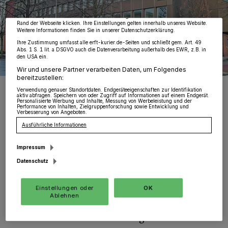
möglicherweise nicht mehr so relevant für Sie. Sie können dieses Menü jederzeit
wieder aufrufen, um Ihre Einstellungen zu ändern oder Ihre Einwilligung zu
widerrufen, indem Sie auf den Link Einstellungen oder Ablehnen am unteren
Rand der Webseite klicken. Ihre Einstellungen gelten innerhalb unseres Website.
Weitere Informationen finden Sie in unserer Datenschutzerklärung.
Ihre Zustimmung umfasst alle erft-kurier.de-Seiten und schließt gem. Art. 49
Abs. 1 S. 1 lit. a DSGVO auch die Datenverarbeitung außerhalb des EWR, z.B. in
den USA ein.
Wir und unsere Partner verarbeiten Daten, um Folgendes
bereitzustellen:
Ende November können hier Flüchtlinge einziehen. Die Stadt hat
Verwendung genauer Standortdaten. Endgeräteeigenschaften zur Identifikation
inzwischen schon die Schlüssel.
aktiv abfragen. Speichern von oder Zugriff auf Informationen auf einem Endgerät.
Personalisierte Werbung und Inhalte, Messung von Werbeleistung und der
Performance von Inhalten, Zielgruppenforschung sowie Entwicklung und
Verbesserung von Angeboten.
Ausführliche Informationen
Impressum
Von Gerhard Müller
Datenschutz
B
undes-Innenminister Thomas de
Einstellungen oder
OK
Ablehnen
Maizière hat Mitte der Woche die Zahl
der zu erwartenden Flüchtlinge deutlich nach