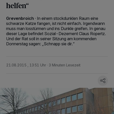
helfen“
Grevenbroich
·
In einem stockdunklen Raum eine
schwarze Katze fangen, ist nicht einfach. Irgendwann
muss man losstürmen und ins Dunkle greifen. In genau
dieser Lage befindet Sozial-Dezernent Claus Ropertz.
Und der Rat soll in seiner Sitzung am kommenden
Donnerstag sagen: „Schnapp sie dir.“
21.08.2015 , 13:51 Uhr
3 Minuten Lesezeit
Wir und unsere
218
-Partner speichern und greifen auf personenbezogene Daten
wie Browserdaten oder eindeutige Kennungen auf Ihrem Gerät zu. Durch Auswahl
von OK aktivieren Sie Tracking-Technologien für die unter „Wir und unsere
Partner verarbeiten Daten, um Ihnen Dienste bereitzustellen“ aufgeführten
Zwecke. Wenn Tracker deaktiviert sind, sind manche Inhalte und Anzeigen