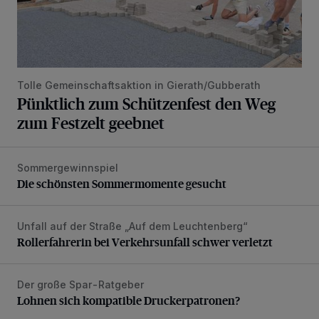
Tolle Gemeinschaftsaktion in Gierath/Gubberath
Pünktlich zum Schützenfest den Weg
zum Festzelt geebnet
Sommergewinnspiel
Die schönsten Sommermomente gesucht
Die schönsten Sommermomente gesucht
Unfall auf der Straße „Auf dem Leuchtenberg“
Rollerfahrerin bei Verkehrsunfall schwer verletzt
Rollerfahrerin bei Verkehrsunfall schwer verletzt
Der große Spar-Ratgeber
Lohnen sich kompatible Druckerpatronen?
Lohnen sich kompatible Druckerpatronen?