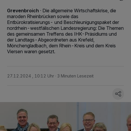
Grevenbroich
·
Die allgemeine Wirtschaftskrise, die
maroden Rheinbrücken sowie das
Entbürokratisierungs- und Beschleunigungspaket der
nordrhein-westfälischen Landesregierung: Die Themen
des gemeinsamen Treffens des IHK-Präsidiums und
der Landtags-Abgeordneten aus Krefeld,
Mönchengladbach, dem Rhein-Kreis und dem Kreis
Viersen waren gesetzt.
27.12.2024 , 10:12 Uhr
3 Minuten Lesezeit
Wir und unsere
218
-Partner speichern und greifen auf personenbezogene Daten
wie Browserdaten oder eindeutige Kennungen auf Ihrem Gerät zu. Durch Auswahl
von OK aktivieren Sie Tracking-Technologien für die unter „Wir und unsere
Partner verarbeiten Daten, um Ihnen Dienste bereitzustellen“ aufgeführten