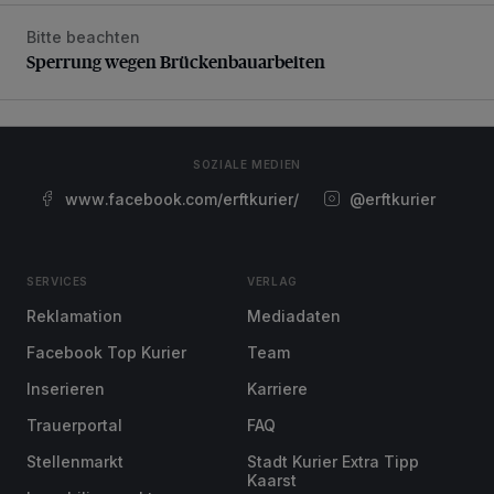
Bitte beachten
Sperrung wegen Brückenbauarbeiten
Sperrung wegen Brückenbauarbeiten
SOZIALE MEDIEN
www.facebook.com/erftkurier/
@erftkurier
SERVICES
VERLAG
Reklamation
Mediadaten
Facebook Top Kurier
Team
Inserieren
Karriere
Trauerportal
FAQ
Stellenmarkt
Stadt Kurier Extra Tipp
Kaarst