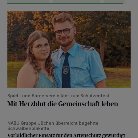
Mit Herzblut die Gemeinschaft leben
Spiel- und Bürgerverein lädt zum Schützenfest
Mit Herzblut die Gemeinschaft leben
NABU Gruppe Jüchen überreicht begehrte
Vorbildlicher Einsatz für den Artenschutz gewürdigt
Schwalbenplakette
Vorbildlicher Einsatz für den Artenschutz gewürdigt