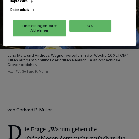
Impressum
Datenschutz
Einstellungen oder
OK
Ablehnen
Jana Marx und Andreas Wagner verteilen in der Woche 100 „TOM“-
Tüten auf dem Schulhof der dritten Realschule an obdachlose
Grevenbroicher.
Foto: KV./Gerhard P. Müller
von Gerhard P. Müller
D
ie Frage „Warum gehen die
Obdachlosen denn nicht einfach in die