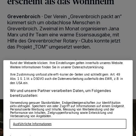
erscheint als das Wohnheim
Grevenbroich
·
Der Verein „Grevenbroich packt an“
kümmert sich um obdachlose Menschen in
Grevenbroich. Zweimal im Monat organisieren Jana
Wir und unsere
218
-Partner speichern und greifen auf personenbezogene Daten
Marx und ihr Team eine warme Essensausgabe, mit
wie Browserdaten oder eindeutige Kennungen auf Ihrem Gerät zu. Durch Auswahl
von OK aktivieren Sie Tracking-Technologien für die unter „Wir und unsere
Hilfe des Grevenbroicher Rotary-Clubs konnte jetzt
Partner verarbeiten Daten, um Ihnen Dienste bereitzustellen“ aufgeführten
das Projekt „TOM“ umgesetzt werden.
Zwecke. Wenn Tracker deaktiviert sind, sind manche Inhalte und Anzeigen
möglicherweise nicht mehr so relevant für Sie. Sie können dieses Menü jederzeit
wieder aufrufen, um Ihre Einstellungen zu ändern oder Ihre Einwilligung zu
widerrufen, indem Sie auf den Link Einstellungen oder Ablehnen am unteren
Rand der Webseite klicken. Ihre Einstellungen gelten innerhalb unseres Website.
Weitere Informationen finden Sie in unserer Datenschutzerklärung.
23.12.2024 , 13:38 Uhr
2 Minuten Lesezeit
Ihre Zustimmung umfasst alle erft-kurier.de-Seiten und schließt gem. Art. 49
Abs. 1 S. 1 lit. a DSGVO auch die Datenverarbeitung außerhalb des EWR, z.B. in
den USA ein.
Wir und unsere Partner verarbeiten Daten, um Folgendes
bereitzustellen:
Verwendung genauer Standortdaten. Endgeräteeigenschaften zur Identifikation
aktiv abfragen. Speichern von oder Zugriff auf Informationen auf einem Endgerät.
Personalisierte Werbung und Inhalte, Messung von Werbeleistung und der
Performance von Inhalten, Zielgruppenforschung sowie Entwicklung und
Verbesserung von Angeboten.
Ausführliche Informationen