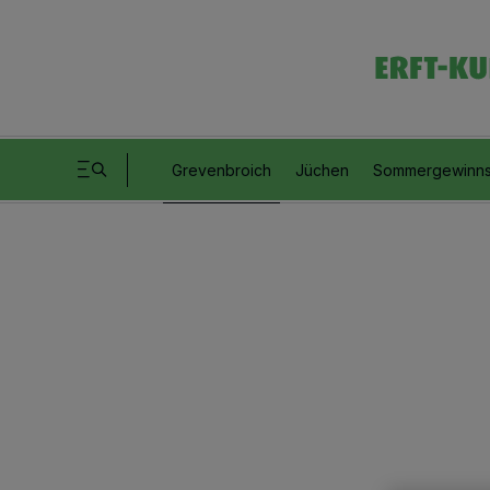
Grevenbroich
Jüchen
Sommergewinns