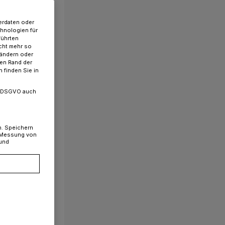
erdaten oder
chnologien für
führten
cht mehr so
 ändern oder
ren Rand der
 finden Sie in
. a DSGVO auch
n. Speichern
, Messung von
 und