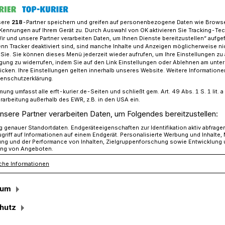
sere
218
-Partner speichern und greifen auf personenbezogene Daten wie Brows
Kennungen auf Ihrem Gerät zu. Durch Auswahl von OK aktivieren Sie Tracking-Te
Wir und unsere Partner verarbeiten Daten, um Ihnen Dienste bereitzustellen“ aufge
espekt - auch in der neuen Karnevalssession
n Tracker deaktiviert sind, sind manche Inhalte und Anzeigen möglicherweise ni
r Sie. Sie können dieses Menü jederzeit wieder aufrufen, um Ihre Einstellungen zu
ligung zu widerrufen, indem Sie auf den Link Einstellungen oder Ablehnen am unte
icken. Ihre Einstellungen gelten innerhalb unseres Website. Weitere Informationen
ssession
tenschutzerklärung.
mung umfasst alle erft-kurier.de-Seiten und schließt gem. Art. 49 Abs. 1 S. 1 lit
spekt“
rarbeitung außerhalb des EWR, z.B. in den USA ein.
nsere Partner verarbeiten Daten, um Folgendes bereitzustellen:
genauer Standortdaten. Endgeräteeigenschaften zur Identifikation aktiv abfrage
griff auf Informationen auf einem Endgerät. Personalisierte Werbung und Inhalte
m Rosenmontagszug begeisterte der
ung und der Performance von Inhalten, Zielgruppenforschung sowie Entwicklung
ng von Angeboten.
illy zum Thema „Gewalt gegen
che Informationen
d Menschen in Düsseldorf. Mit den
atzkräfte von Polizei, Feuerwehr und
sum
riftzug „Stoppt die Attacken auf unsere
otschaft „Sie verdienen Dank und
hutz
cht.