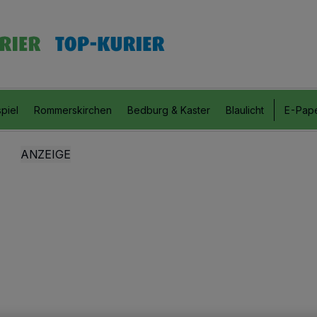
piel
Rommerskirchen
Bedburg & Kaster
Blaulicht
E-Pap