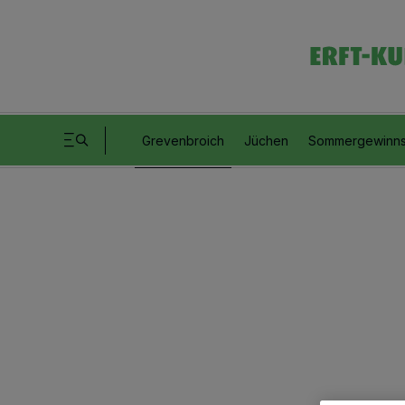
Grevenbroich
Jüchen
Sommergewinns