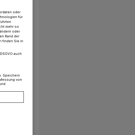
erdaten oder
chnologien für
führten
cht mehr so
 ändern oder
ren Rand der
 finden Sie in
. a DSGVO auch
n. Speichern
, Messung von
 und