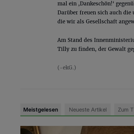
mal ein ,Dankeschön!‘ gegenü
Darüber freuen sich auch die
die wir als Gesellschaft ange
Am Stand des Innenministeri
Tilly zu finden, der Gewalt g
(-ekG.)
Meistgelesen
Neueste Artikel
Zum 
„Loss dir nix jefalle“ in 7 Tage 1 Song