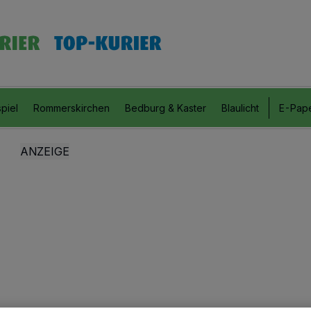
piel
Rommerskirchen
Bedburg & Kaster
Blaulicht
E-Pap