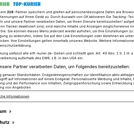
sere
218
-Partner speichern und greifen auf personenbezogene Daten wie Brows
Kennungen auf Ihrem Gerät zu. Durch Auswahl von OK aktivieren Sie Tracking-Te
Wir und unsere Partner verarbeiten Daten, um Ihnen Dienste bereitzustellen“ aufge
s vertreten auf dem „NRW-Tag“ in Köln
n Tracker deaktiviert sind, sind manche Inhalte und Anzeigen möglicherweise ni
r Sie. Sie können dieses Menü jederzeit wieder aufrufen, um Ihre Einstellungen zu
ligung zu widerrufen, indem Sie auf den Link Einstellungen oder Ablehnen am unte
icken. Ihre Einstellungen gelten innerhalb unseres Website. Weitere Informationen
tenschutzerklärung.
dem „NRW-Tag“ in Köln
mung umfasst alle erft-kurier.de-Seiten und schließt gem. Art. 49 Abs. 1 S. 1 lit
ienst“
rarbeitung außerhalb des EWR, z.B. in den USA ein.
nsere Partner verarbeiten Daten, um Folgendes bereitzustellen:
genauer Standortdaten. Endgeräteeigenschaften zur Identifikation aktiv abfrage
griff auf Informationen auf einem Endgerät. Personalisierte Werbung und Inhalte
ung und der Performance von Inhalten, Zielgruppenforschung sowie Entwicklung
ienst“ ist der Name eines
ng von Angeboten.
Landes Nordrhein-Westfalen, dem der
che Informationen
munen angehören. Tim Gladis vom
efan Meuter als Mitglied der landesweiten
sum
nnenministeriums, nahmen an einer
m Thema „Gewalt gegen Einsatzkräfte
hutz
lichen Diensts“ teil.