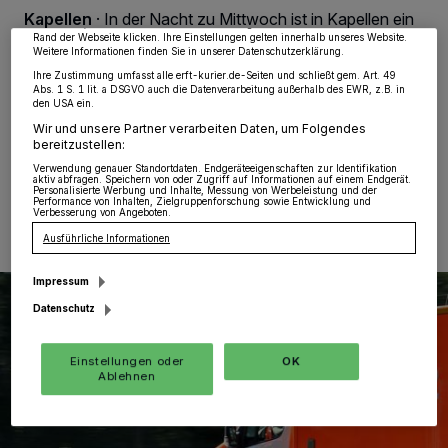
wieder aufrufen, um Ihre Einstellungen zu ändern oder Ihre Einwilligung zu
Kapellen
·
In der Nacht zu Mittwoch ist in Kapellen ein
widerrufen, indem Sie auf den Link Einstellungen oder Ablehnen am unteren
Motorradfahrer gestürzt. Nach bisherigem Stand der
Rand der Webseite klicken. Ihre Einstellungen gelten innerhalb unseres Website.
Weitere Informationen finden Sie in unserer Datenschutzerklärung.
Ermittlungen fuhr der 22-Jährige aus Rommerskirchen
gegen 02 Uhr nachts auf der Talstraße, als er auf Höhe
Ihre Zustimmung umfasst alle erft-kurier.de-Seiten und schließt gem. Art. 49
Abs. 1 S. 1 lit. a DSGVO auch die Datenverarbeitung außerhalb des EWR, z.B. in
der Kreuzung „Am Gehöft“ zu Fall kam.
den USA ein.
Wir und unsere Partner verarbeiten Daten, um Folgendes
bereitzustellen:
Verwendung genauer Standortdaten. Endgeräteeigenschaften zur Identifikation
07.11.2024 , 15:01 Uhr
Eine Minute Lesezeit
aktiv abfragen. Speichern von oder Zugriff auf Informationen auf einem Endgerät.
Personalisierte Werbung und Inhalte, Messung von Werbeleistung und der
Performance von Inhalten, Zielgruppenforschung sowie Entwicklung und
Verbesserung von Angeboten.
Ausführliche Informationen
Impressum
Datenschutz
Einstellungen oder
OK
Ablehnen