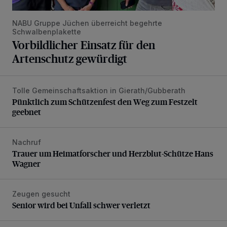
NABU Gruppe Jüchen überreicht begehrte
Schwalbenplakette
Vorbildlicher Einsatz für den
Artenschutz gewürdigt
Tolle Gemeinschaftsaktion in Gierath/Gubberath
Pünktlich zum Schützenfest den Weg zum Festzelt geebne
Pünktlich zum Schützenfest den Weg zum Festzelt
geebnet
Nachruf
Trauer um Heimatforscher und Herzblut-Schütze Hans W
Trauer um Heimatforscher und Herzblut-Schütze Hans
Wagner
Zeugen gesucht
Senior wird bei Unfall schwer verletzt
Senior wird bei Unfall schwer verletzt