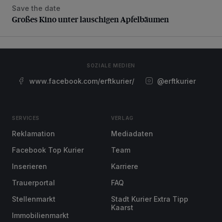
Save the date
Großes Kino unter lauschigen Apfelbäumen
Großes Kino unter lauschigen Apfelbäumen
SOZIALE MEDIEN
www.facebook.com/erftkurier/
@erftkurier
SERVICES
VERLAG
Reklamation
Mediadaten
Facebook Top Kurier
Team
Inserieren
Karriere
Trauerportal
FAQ
Stellenmarkt
Stadt Kurier Extra Tipp
Kaarst
Immobilienmarkt