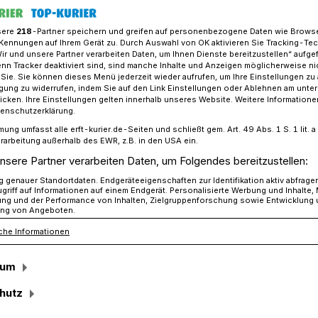
sere
218
-Partner speichern und greifen auf personenbezogene Daten wie Brows
Kennungen auf Ihrem Gerät zu. Durch Auswahl von OK aktivieren Sie Tracking-Te
Wir und unsere Partner verarbeiten Daten, um Ihnen Dienste bereitzustellen“ aufge
Grevenbroich nach 7,5 Stunden erfolgreich: Abgestürztes Katzenki
n Tracker deaktiviert sind, sind manche Inhalte und Anzeigen möglicherweise ni
r Sie. Sie können dieses Menü jederzeit wieder aufrufen, um Ihre Einstellungen zu
ligung zu widerrufen, indem Sie auf den Link Einstellungen oder Ablehnen am unte
icken. Ihre Einstellungen gelten innerhalb unseres Website. Weitere Informationen
 7,5 Stunden erfolgreich
tenschutzerklärung.
mung umfasst alle erft-kurier.de-Seiten und schließt gem. Art. 49 Abs. 1 S. 1 lit
s Katzenkind
rarbeitung außerhalb des EWR, z.B. in den USA ein.
nsere Partner verarbeiten Daten, um Folgendes bereitzustellen:
genauer Standortdaten. Endgeräteeigenschaften zur Identifikation aktiv abfrage
griff auf Informationen auf einem Endgerät. Personalisierte Werbung und Inhalte
ung und der Performance von Inhalten, Zielgruppenforschung sowie Entwicklung
ng von Angeboten.
che Informationen
inhalb Stunden kämpften Einsatzkräfte
 in der Nacht auf Dienstag, um das
sum
mmerden in eine Zwangslage geratenen
Uhr am Morgen gelang die Rettung des
hutz
entigers. Dafür mussten die Wehrleute