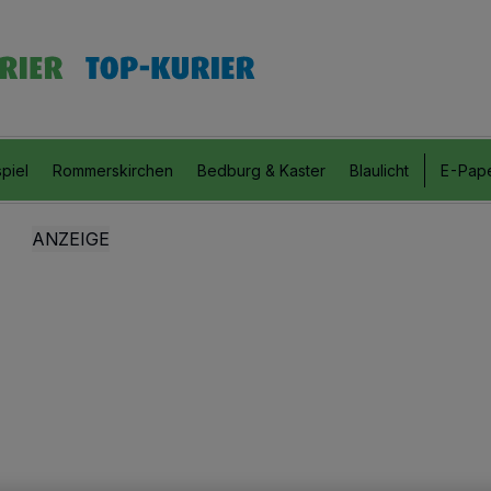
piel
Rommerskirchen
Bedburg & Kaster
Blaulicht
E-Pap