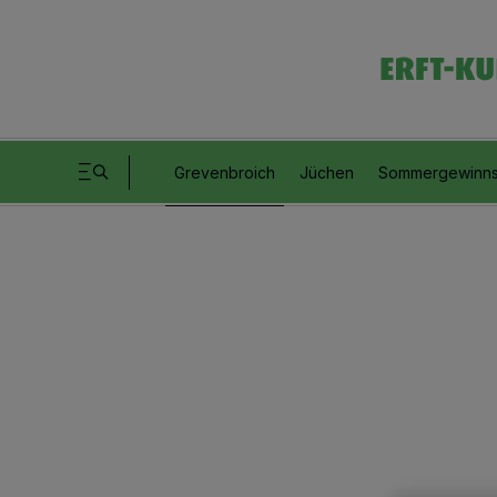
Grevenbroich
Jüchen
Sommergewinns