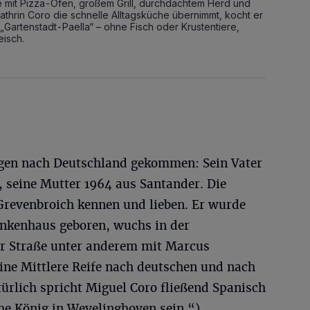
mit Pizza-Ofen, großem Grill, durchdachtem Herd und
thrin Coro die schnelle Alltagsküche übernimmt, kocht er
 „Gartenstadt-Paella“ – ohne Fisch oder Krustentiere,
isch.
egen nach Deutschland gekommen: Sein Vater
 seine Mutter 1964 aus Santander. Die
 Grevenbroich kennen und lieben. Er wurde
nkenhaus geboren, wuchs in der
der Straße unter anderem mit Marcus
ine Mittlere Reife nach deutschen und nach
ürlich spricht Miguel Coro fließend Spanisch
he König in Wevelinghoven sein.“)