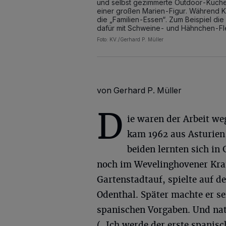
und selbst gezimmerte Outdoor-Küche 
einer großen Marien-Figur. Während Ka
die „Familien-Essen“. Zum Beispiel die
dafür mit Schweine- und Hähnchen-Fle
Foto: KV./Gerhard P. Müller
von Gerhard P. Müller
D
ie waren der Arbeit w
kam 1962 aus Asturien,
beiden lernten sich in
noch im Wevelinghovener Kra
Gartenstadtauf, spielte auf 
Odenthal. Später machte er se
spanischen Vorgaben. Und nat
(„Ich werde der erste spanisc