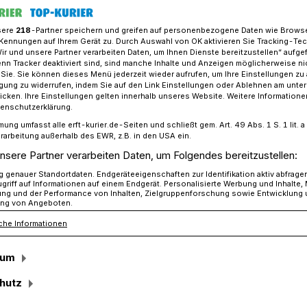
sere
218
-Partner speichern und greifen auf personenbezogene Daten wie Brows
Kennungen auf Ihrem Gerät zu. Durch Auswahl von OK aktivieren Sie Tracking-Te
Wir und unsere Partner verarbeiten Daten, um Ihnen Dienste bereitzustellen“ aufge
e der erste spanische König im schönen Wevelinghoven sein“
n Tracker deaktiviert sind, sind manche Inhalte und Anzeigen möglicherweise ni
r Sie. Sie können dieses Menü jederzeit wieder aufrufen, um Ihre Einstellungen zu
ligung zu widerrufen, indem Sie auf den Link Einstellungen oder Ablehnen am unte
icken. Ihre Einstellungen gelten innerhalb unseres Website. Weitere Informationen
rfreude
tenschutzerklärung.
mung umfasst alle erft-kurier.de-Seiten und schließt gem. Art. 49 Abs. 1 S. 1 lit
er erste spanische
rarbeitung außerhalb des EWR, z.B. in den USA ein.
nsere Partner verarbeiten Daten, um Folgendes bereitzustellen:
hönen
genauer Standortdaten. Endgeräteeigenschaften zur Identifikation aktiv abfrage
griff auf Informationen auf einem Endgerät. Personalisierte Werbung und Inhalte
ung und der Performance von Inhalten, Zielgruppenforschung sowie Entwicklung
ng von Angeboten.
en sein“
che Informationen
sum
er erste Kandidat für „Goodbye
hutz
acht Miguel Coro Garcia, seines Zeichens
n Bürger-Schützen-Vereines aus der