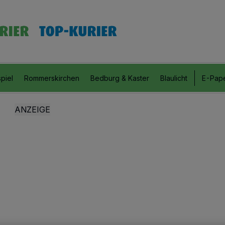
piel
Rommerskirchen
Bedburg & Kaster
Blaulicht
E-Pap