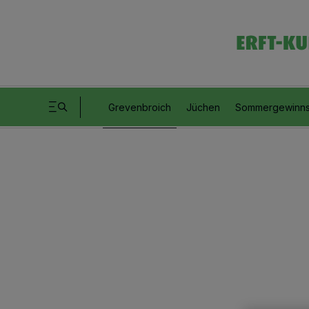
Grevenbroich
Jüchen
Sommergewinns