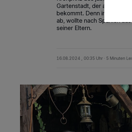
Gartenstadt, der am Schütz
bekommt. Denn im Jahre 199
ab, wollte nach Spanien au
seiner Eltern.
16.08.2024 , 00:35 Uhr
5 Minuten Le