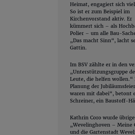
Heimat, engagiert sich viel
So ist er zum Beispiel im
Kirchenvorstand aktiv. Er
kümmert sich – als Hochb
Polier – um alle Bau-Sach
„Das macht Sinn“, lacht s
Gattin.
Im BSV zählte er in den 
„Unterstützungsgruppe des
Leute, die helfen wollen.“
Planung der Jubiläumsfeier
waren mit dabei“, betont 
Schreiner, ein Baustoff-H
Kathrin Coro wurde übrige
„Wevelinghoven – Meine Ga
und die Gartenstadt Wevel