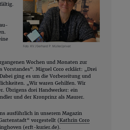
fältig.
au-
en.
eine
Foto: KV./Gerhard P. Müller/privat
vergangenen Wochen und Monaten zur
 Vorstandes“. Miguel Coro erklärt: „Drei
 Dabei ging es um die Vorbereitung und
lichkeiten. „Wir waren Gehilfen. Wir
er. Übrigens drei Handwerker: ein
ändler und der Kronprinz als Maurer.
ns ausführlich in unserem Magazin
rtenstadt“ vorgestellt (
Kathrin Coro
inghoven (erft-kurier.de)
.