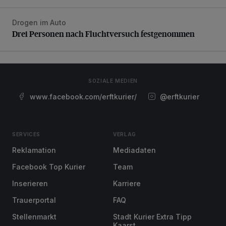
Drogen im Auto
Drei Personen nach Fluchtversuch festgenommen
Drei Personen nach Fluchtversuch festgenommen
SOZIALE MEDIEN
www.facebook.com/erftkurier/
@erftkurier
SERVICES
VERLAG
Reklamation
Mediadaten
Facebook Top Kurier
Team
Inserieren
Karriere
Trauerportal
FAQ
Stellenmarkt
Stadt Kurier Extra Tipp
Kaarst