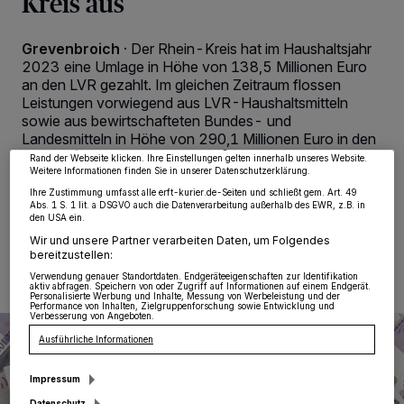
Kreis aus
Grevenbroich
·
Der Rhein-Kreis hat im Haushaltsjahr
Wir und unsere
218
-Partner speichern und greifen auf personenbezogene Daten
2023 eine Umlage in Höhe von 138,5 Millionen Euro
wie Browserdaten oder eindeutige Kennungen auf Ihrem Gerät zu. Durch Auswahl
an den LVR gezahlt. Im gleichen Zeitraum flossen
von OK aktivieren Sie Tracking-Technologien für die unter „Wir und unsere
Partner verarbeiten Daten, um Ihnen Dienste bereitzustellen“ aufgeführten
Leistungen vorwiegend aus LVR-Haushaltsmitteln
Zwecke. Wenn Tracker deaktiviert sind, sind manche Inhalte und Anzeigen
sowie aus bewirtschafteten Bundes- und
möglicherweise nicht mehr so relevant für Sie. Sie können dieses Menü jederzeit
wieder aufrufen, um Ihre Einstellungen zu ändern oder Ihre Einwilligung zu
Landesmitteln in Höhe von 290,1 Millionen Euro in den
widerrufen, indem Sie auf den Link Einstellungen oder Ablehnen am unteren
Kreis zurück.
Rand der Webseite klicken. Ihre Einstellungen gelten innerhalb unseres Website.
Weitere Informationen finden Sie in unserer Datenschutzerklärung.
Ihre Zustimmung umfasst alle erft-kurier.de-Seiten und schließt gem. Art. 49
Abs. 1 S. 1 lit. a DSGVO auch die Datenverarbeitung außerhalb des EWR, z.B. in
den USA ein.
25.07.2024 , 00:46 Uhr
Eine Minute Lesezeit
Wir und unsere Partner verarbeiten Daten, um Folgendes
bereitzustellen:
Verwendung genauer Standortdaten. Endgeräteeigenschaften zur Identifikation
aktiv abfragen. Speichern von oder Zugriff auf Informationen auf einem Endgerät.
Personalisierte Werbung und Inhalte, Messung von Werbeleistung und der
Performance von Inhalten, Zielgruppenforschung sowie Entwicklung und
Verbesserung von Angeboten.
Ausführliche Informationen
Impressum
Datenschutz