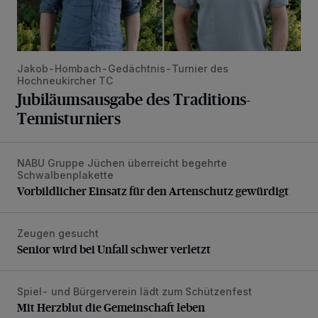
Jakob-Hombach-Gedächtnis-Turnier des
Hochneukircher TC
Jubiläumsausgabe des Traditions-
Tennisturniers
NABU Gruppe Jüchen überreicht begehrte
Vorbildlicher Einsatz für den Artenschutz gewürdigt
Schwalbenplakette
Vorbildlicher Einsatz für den Artenschutz gewürdigt
Zeugen gesucht
Senior wird bei Unfall schwer verletzt
Senior wird bei Unfall schwer verletzt
Spiel- und Bürgerverein lädt zum Schützenfest
Mit Herzblut die Gemeinschaft leben
Mit Herzblut die Gemeinschaft leben