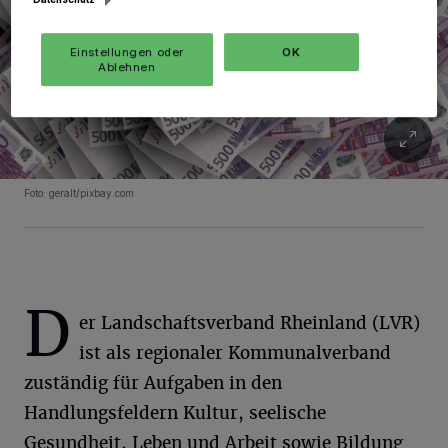
Einstellungen oder
OK
Ablehnen
Foto: geralt/pixbay.com
D
er Landschaftsverband Rheinland (LVR)
ist als regionaler Kommunalverband
zuständig für Aufgaben in den
Handlungsfeldern Kultur, seelische
Gesundheit, Leben und Arbeit sowie Bildung