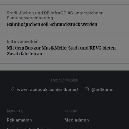
Stadt Jüchen und DB InfraGO AG unterzeichnen
Bahnhof Jüchen soll Schmuckstück werden
Planungsvereinbarung
Bahnhof Jüchen soll Schmuckstück werden
Bitte vormerken
Mit dem Bus zur MusikMeile: Stadt und REVG bieten Zusat
Mit dem Bus zur MusikMeile: Stadt und REVG bieten
Zusatzfahrten an
SOZIALE MEDIEN
www.facebook.com/erftkurier/
@erftkurier
SERVICES
VERLAG
Reklamation
Mediadaten