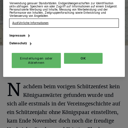
Verwendung genauer Standortdaten. Endgeräteeigenschaften zur Identifikation
aktiv abfragen. Speichern von oder Zugriff auf Informationen auf einem Endgerät.
Personalisierte Werbung und Inhalte, Messung von Werbeleistung und der
Performance von Inhalten, Zielgruppenforschung sowie Entwicklung und
Verbesserung von Angeboten.
Ausführliche Informationen
Impressum
Datenschutz
Foto: BSV
Einstellungen oder
OK
Ablehnen
N
achdem beim vorigen Schützenfest kein
Königsanwärter gefunden wurde und
sich alle erstmals in der Vereinsgeschichte auf
ein Schützenjahr ohne Königspaar einstellten,
kam Ende November doch noch die freudige