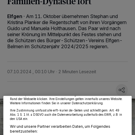
Familien-Dynastie fort
Elfgen
·
Am 11. Oktober übernehmen Stephan und
Kristina Planker die Regentschaft von ihren Vorgängern
Guido und Manuela Holthausen. Das Paar wird nach
seiner Krönung im Mittelpunkt des Festes stehen und
die Schützen des Bürger-Schützen-Vereins Elfgen-
Belmen im Schützenjahr 2024/2025 regieren.
Wir und unsere
218
-Partner speichern und greifen auf personenbezogene Daten
wie Browserdaten oder eindeutige Kennungen auf Ihrem Gerät zu. Durch Auswahl
07.10.2024 , 00:10 Uhr
2 Minuten Lesezeit
von OK aktivieren Sie Tracking-Technologien für die unter „Wir und unsere
Partner verarbeiten Daten, um Ihnen Dienste bereitzustellen“ aufgeführten
Zwecke. Wenn Tracker deaktiviert sind, sind manche Inhalte und Anzeigen
möglicherweise nicht mehr so relevant für Sie. Sie können dieses Menü jederzeit
wieder aufrufen, um Ihre Einstellungen zu ändern oder Ihre Einwilligung zu
widerrufen, indem Sie auf den Link Einstellungen oder Ablehnen am unteren
Rand der Webseite klicken. Ihre Einstellungen gelten innerhalb unseres Website.
Weitere Informationen finden Sie in unserer Datenschutzerklärung.
Ihre Zustimmung umfasst alle erft-kurier.de-Seiten und schließt gem. Art. 49
Abs. 1 S. 1 lit. a DSGVO auch die Datenverarbeitung außerhalb des EWR, z.B. in
den USA ein.
Wir und unsere Partner verarbeiten Daten, um Folgendes
bereitzustellen: