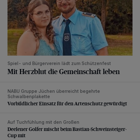
Spiel- und Bürgerverein lädt zum Schützenfest
Mit Herzblut die Gemeinschaft leben
NABU Gruppe Jüchen überreicht begehrte
Vorbildlicher Einsatz für den Artenschutz gewürdigt
Schwalbenplakette
Vorbildlicher Einsatz für den Artenschutz gewürdigt
Auf Tuchfühlung mit den Großen
Deelener Golfer mischt beim Bastian-Schweinsteiger-Cup 
Deelener Golfer mischt beim Bastian-Schweinsteiger-
Cup mit